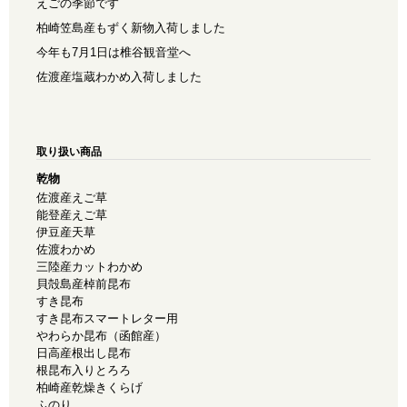
えごの季節です
柏崎笠島産もずく新物入荷しました
今年も7月1日は椎谷観音堂へ
佐渡産塩蔵わかめ入荷しました
取り扱い商品
乾物
佐渡産えご草
能登産えご草
伊豆産天草
佐渡わかめ
三陸産カットわかめ
貝殻島産棹前昆布
すき昆布
すき昆布スマートレター用
やわらか昆布（函館産）
日高産根出し昆布
根昆布入りとろろ
柏崎産乾燥きくらげ
ふのり