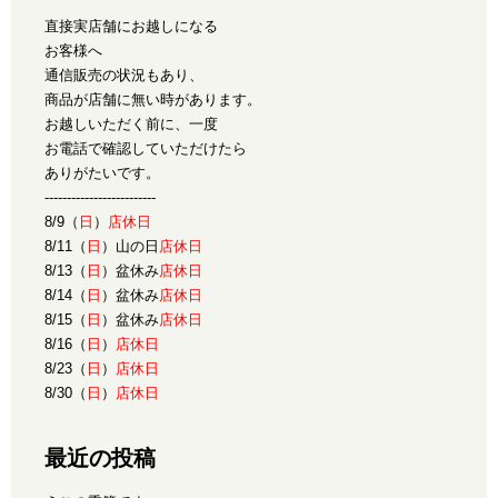
直接実店舗にお越しになる
お客様へ
通信販売の状況もあり、
商品が店舗に無い時があります。
お越しいただく前に、一度
お電話で確認していただけたら
ありがたいです。
-------------------------
8/9（
日
）
店休日
8/11（
日
）山の日
店休日
8/13（
日
）盆休み
店休日
8/14（
日
）盆休み
店休日
8/15（
日
）盆休み
店休日
8/16（
日
）
店休日
8/23（
日
）
店休日
8/30（
日
）
店休日
最近の投稿