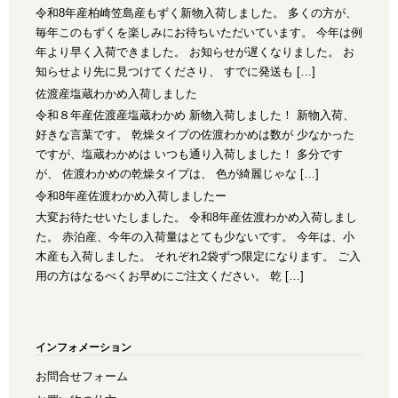
令和8年産柏崎笠島産もずく新物入荷しました。 多くの方が、
毎年このもずくを楽しみにお待ちいただいています。 今年は例
年より早く入荷できました。 お知らせが遅くなりました。 お
知らせより先に見つけてくださり、 すでに発送も […]
佐渡産塩蔵わかめ入荷しました
令和８年産佐渡産塩蔵わかめ 新物入荷しました！ 新物入荷、
好きな言葉です。 乾燥タイプの佐渡わかめは数が 少なかった
ですが、塩蔵わかめは いつも通り入荷しました！ 多分です
が、 佐渡わかめの乾燥タイプは、 色が綺麗じゃな […]
令和8年産佐渡わかめ入荷しましたー
大変お待たせいたしました。 令和8年産佐渡わかめ入荷しまし
た。 赤泊産、今年の入荷量はとても少ないです。 今年は、小
木産も入荷しました。 それぞれ2袋ずつ限定になります。 ご入
用の方はなるべくお早めにご注文ください。 乾 […]
インフォメーション
お問合せフォーム