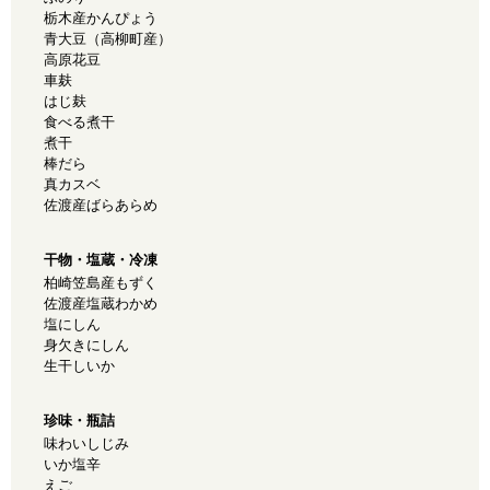
栃木産かんぴょう
青大豆（高柳町産）
高原花豆
車麸
はじ麸
食べる煮干
煮干
棒だら
真カスベ
佐渡産ばらあらめ
干物・塩蔵・冷凍
柏崎笠島産もずく
佐渡産塩蔵わかめ
塩にしん
身欠きにしん
生干しいか
珍味・瓶詰
味わいしじみ
いか塩辛
えご