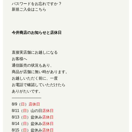
パスワードをお忘れですか ?
新規ご入会はこちら
今井商店のお知らせと店休日
直接実店舗にお越しになる
お客様へ
通信販売の状況もあり、
商品が店舗に無い時があります。
お越しいただく前に、一度
お電話で確認していただけたら
ありがたいです。
-------------------------
8/9（
日
）
店休日
8/11（
日
）山の日
店休日
8/13（
日
）盆休み
店休日
8/14（
日
）盆休み
店休日
8/15（
日
）盆休み
店休日