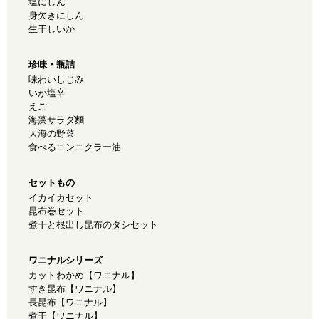
塩にしん
身欠きにしん
生干しいか
珍味・瓶詰
味わいしじみ
いか塩辛
えご
海藻サラダ麵
大海の野菜
食べるニンニクラー油
セットもの
イカイカセット
昆布巻セット
煮干と根出し昆布のダシセット
ワニナルシリーズ
カットわかめ【ワニナル】
すき昆布【ワニナル】
長昆布【ワニナル】
煮干【ワニナル】