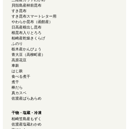
貝殻島産棹前昆布
すき昆布
すき昆布スマートレター用
やわらか昆布（函館産）
日高産根出し昆布
根昆布入りとろろ
柏崎産乾燥きくらげ
ふのり
栃木産かんぴょう
青大豆（高柳町産）
高原花豆
車麸
はじ麸
食べる煮干
煮干
棒だら
真カスベ
佐渡産ばらあらめ
干物・塩蔵・冷凍
柏崎笠島産もずく
佐渡産塩蔵わかめ