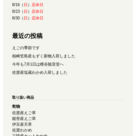
8/16（
日
）
店休日
8/23（
日
）
店休日
8/30（
日
）
店休日
最近の投稿
えごの季節です
柏崎笠島産もずく新物入荷しました
今年も7月1日は椎谷観音堂へ
佐渡産塩蔵わかめ入荷しました
取り扱い商品
乾物
佐渡産えご草
能登産えご草
伊豆産天草
佐渡わかめ
三陸産カットわかめ