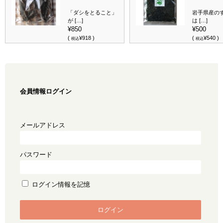
「ダシをとること」
岩手県産の
が […]
は […]
¥850
¥500
(
¥918 )
(
¥540 )
税込
税込
会員情報ログイン
メールアドレス
パスワード
ログイン情報を記憶