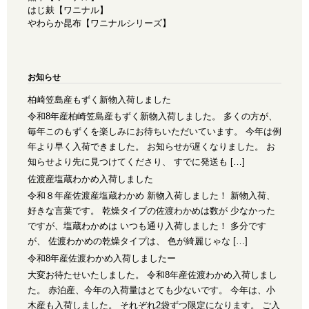
はじ麸【ワニナル】
やわらか昆布【ワニナルシリーズ】
お知らせ
柏崎笠島産もずく新物入荷しました
令和8年産柏崎笠島産もずく新物入荷しました。 多くの方が、
毎年このもずくを楽しみにお待ちいただいています。 今年は例
年より早く入荷できました。 お知らせが遅くなりました。 お
知らせより先に見つけてくださり、 すでに発送も […]
佐渡産塩蔵わかめ入荷しました
令和８年産佐渡産塩蔵わかめ 新物入荷しました！ 新物入荷、
好きな言葉です。 乾燥タイプの佐渡わかめは数が 少なかった
ですが、塩蔵わかめは いつも通り入荷しました！ 多分です
が、 佐渡わかめの乾燥タイプは、 色が綺麗じゃな […]
令和8年産佐渡わかめ入荷しましたー
大変お待たせいたしました。 令和8年産佐渡わかめ入荷しまし
た。 赤泊産、今年の入荷量はとても少ないです。 今年は、小
木産も入荷しました。 それぞれ2袋ずつ限定になります。 ご入