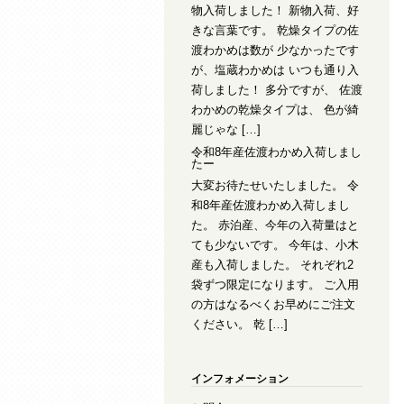
物入荷しました！ 新物入荷、好
きな言葉です。 乾燥タイプの佐
渡わかめは数が 少なかったです
が、塩蔵わかめは いつも通り入
荷しました！ 多分ですが、 佐渡
わかめの乾燥タイプは、 色が綺
麗じゃな […]
令和8年産佐渡わかめ入荷しまし
たー
大変お待たせいたしました。 令
和8年産佐渡わかめ入荷しまし
た。 赤泊産、今年の入荷量はと
ても少ないです。 今年は、小木
産も入荷しました。 それぞれ2
袋ずつ限定になります。 ご入用
の方はなるべくお早めにご注文
ください。 乾 […]
インフォメーション