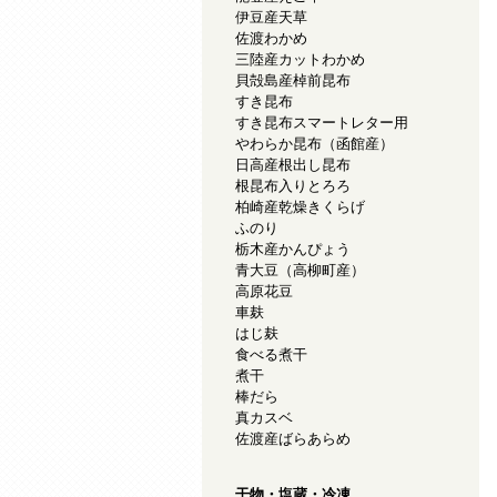
伊豆産天草
佐渡わかめ
三陸産カットわかめ
貝殻島産棹前昆布
すき昆布
すき昆布スマートレター用
やわらか昆布（函館産）
日高産根出し昆布
根昆布入りとろろ
柏崎産乾燥きくらげ
ふのり
栃木産かんぴょう
青大豆（高柳町産）
高原花豆
車麸
はじ麸
食べる煮干
煮干
棒だら
真カスベ
佐渡産ばらあらめ
干物・塩蔵・冷凍