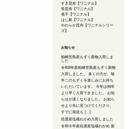
すき昆布【ワニナル】
長昆布【ワニナル】
煮干【ワニナル】
はじ麸【ワニナル】
やわらか昆布【ワニナルシリー
ズ】
お知らせ
柏崎笠島産もずく新物入荷しま
した
令和8年産柏崎笠島産もずく新物
入荷しました。 多くの方が、毎
年このもずくを楽しみにお待ち
いただいています。 今年は例年
より早く入荷できました。 お知
らせが遅くなりました。 お知ら
せより先に見つけてくださり、
すでに発送も […]
佐渡産塩蔵わかめ入荷しました
令和８年産佐渡産塩蔵わかめ 新