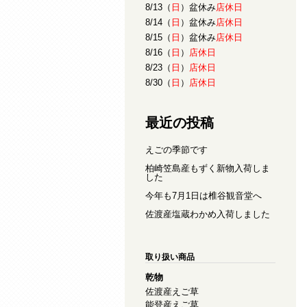
8/13（
日
）盆休み
店休日
8/14（
日
）盆休み
店休日
8/15（
日
）盆休み
店休日
8/16（
日
）
店休日
8/23（
日
）
店休日
8/30（
日
）
店休日
最近の投稿
えごの季節です
柏崎笠島産もずく新物入荷しま
した
今年も7月1日は椎谷観音堂へ
佐渡産塩蔵わかめ入荷しました
取り扱い商品
乾物
佐渡産えご草
能登産えご草