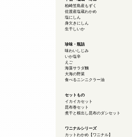
柏崎笠島産もずく
佐渡産塩蔵わかめ
塩にしん
身欠きにしん
生干しいか
珍味・瓶詰
味わいしじみ
いか塩辛
えご
海藻サラダ麵
大海の野菜
食べるニンニクラー油
セットもの
イカイカセット
昆布巻セット
煮干と根出し昆布のダシセット
ワニナルシリーズ
カットわかめ【ワニナル】