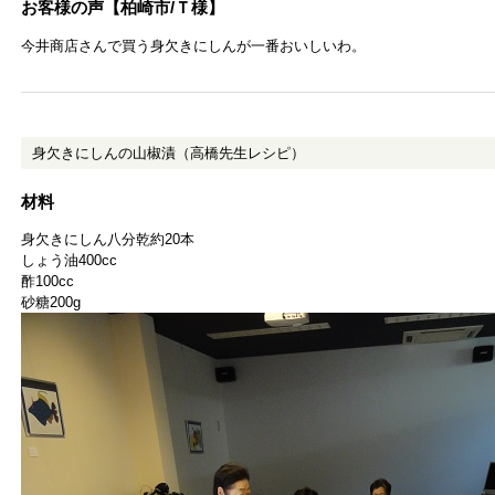
お客様の声【柏崎市/Ｔ様】
今井商店さんで買う身欠きにしんが一番おいしいわ。
身欠きにしんの山椒漬（高橋先生レシピ）
材料
身欠きにしん八分乾約20本
しょう油400cc
酢100cc
砂糖200g