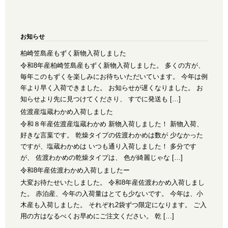
お知らせ
柏崎笠島産もずく新物入荷しました
令和8年産柏崎笠島産もずく新物入荷しました。 多くの方が、
毎年このもずくを楽しみにお待ちいただいています。 今年は例
年より早く入荷できました。 お知らせが遅くなりました。 お
知らせより先に見つけてくださり、 すでに発送も […]
佐渡産塩蔵わかめ入荷しました
令和８年産佐渡産塩蔵わかめ 新物入荷しました！ 新物入荷、
好きな言葉です。 乾燥タイプの佐渡わかめは数が 少なかった
ですが、塩蔵わかめは いつも通り入荷しました！ 多分です
が、 佐渡わかめの乾燥タイプは、 色が綺麗じゃな […]
令和8年産佐渡わかめ入荷しましたー
大変お待たせいたしました。 令和8年産佐渡わかめ入荷しまし
た。 赤泊産、今年の入荷量はとても少ないです。 今年は、小
木産も入荷しました。 それぞれ2袋ずつ限定になります。 ご入
用の方はなるべくお早めにご注文ください。 乾 […]