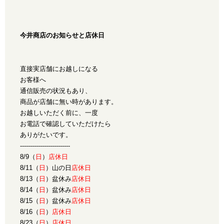
今井商店のお知らせと店休日
直接実店舗にお越しになる
お客様へ
通信販売の状況もあり、
商品が店舗に無い時があります。
お越しいただく前に、一度
お電話で確認していただけたら
ありがたいです。
-------------------------
8/9（
日
）
店休日
8/11（
日
）山の日
店休日
8/13（
日
）盆休み
店休日
8/14（
日
）盆休み
店休日
8/15（
日
）盆休み
店休日
8/16（
日
）
店休日
8/23（
日
）
店休日