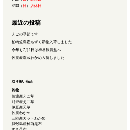
8/30（
日
）
店休日
最近の投稿
えごの季節です
柏崎笠島産もずく新物入荷しました
今年も7月1日は椎谷観音堂へ
佐渡産塩蔵わかめ入荷しました
取り扱い商品
乾物
佐渡産えご草
能登産えご草
伊豆産天草
佐渡わかめ
三陸産カットわかめ
貝殻島産棹前昆布
すき昆布