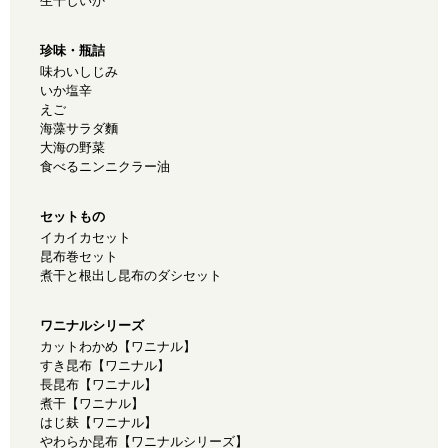
生干しいか
珍味・瓶詰
味わいしじみ
いか塩辛
えご
海藻サラダ麵
大海の野菜
食べるニンニクラー油
セットもの
イカイカセット
昆布巻セット
煮干と根出し昆布のダシセット
ワニナルシリーズ
カットわかめ【ワニナル】
すき昆布【ワニナル】
長昆布【ワニナル】
煮干【ワニナル】
はじ麸【ワニナル】
やわらか昆布【ワニナルシリーズ】