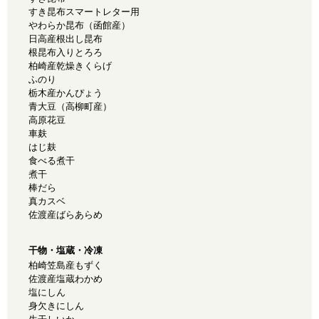
すき昆布スマートレター用
やわらか昆布（函館産）
日高産根出し昆布
根昆布入りとろろ
柏崎産乾燥きくらげ
ふのり
栃木産かんぴょう
青大豆（高柳町産）
高原花豆
車麸
はじ麸
食べる煮干
煮干
棒だら
真カスベ
佐渡産ばらあらめ
干物・塩蔵・冷凍
柏崎笠島産もずく
佐渡産塩蔵わかめ
塩にしん
身欠きにしん