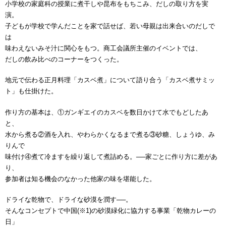
小学校の家庭科の授業に煮干しや昆布をもちこみ、だしの取り方を実
演。
子どもが学校で学んだことを家で話せば、若い母親は出来合いのだしで
は
味わえないみそ汁に関心をもつ。商工会議所主催のイベントでは、
だしの飲み比べのコーナーをつくった。
地元で伝わる正月料理「カスベ煮」について語り合う「カスベ煮サミッ
ト」も仕掛けた。
作り方の基本は、①ガンギエイのカスベを数日かけて水でもどしたあ
と、
水から煮る②酒を入れ、やわらかくなるまで煮る③砂糖、しょうゆ、み
りんで
味付け④煮て冷ますを繰り返して煮詰める。──家ごとに作り方に差があ
り、
参加者は知る機会のなかった他家の味を堪能した。
ドライな乾物で、ドライな砂漠を潤す──。
そんなコンセプトで中国(※1)の砂漠緑化に協力する事業「乾物カレーの
日」