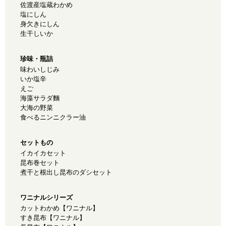
佐渡産塩蔵わかめ
塩にしん
身欠きにしん
生干しいか
珍味・瓶詰
味わいしじみ
いか塩辛
えご
海藻サラダ麵
大海の野菜
食べるニンニクラー油
セットもの
イカイカセット
昆布巻セット
煮干と根出し昆布のダシセット
ワニナルシリーズ
カットわかめ【ワニナル】
すき昆布【ワニナル】