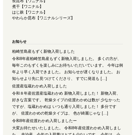
長昆布【ワニナル】
煮干【ワニナル】
はじ麸【ワニナル】
やわらか昆布【ワニナルシリーズ】
お知らせ
柏崎笠島産もずく新物入荷しました
令和8年産柏崎笠島産もずく新物入荷しました。 多くの方が、
毎年このもずくを楽しみにお待ちいただいています。 今年は例
年より早く入荷できました。 お知らせが遅くなりました。 お
知らせより先に見つけてくださり、 すでに発送も […]
佐渡産塩蔵わかめ入荷しました
令和８年産佐渡産塩蔵わかめ 新物入荷しました！ 新物入荷、
好きな言葉です。 乾燥タイプの佐渡わかめは数が 少なかった
ですが、塩蔵わかめは いつも通り入荷しました！ 多分です
が、 佐渡わかめの乾燥タイプは、 色が綺麗じゃな […]
令和8年産佐渡わかめ入荷しましたー
大変お待たせいたしました。 令和8年産佐渡わかめ入荷しまし
た。 赤泊産、今年の入荷量はとても少ないです。 今年は、小