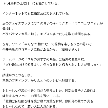
（6月最初の土曜日）にも協力している。
インターネットでも乾物普及に力を入れている。
店のフェイスブックにワニの母子のキャラクター「ワニコとワニオ」が
登場し、
パラパラマンガ風に動く。エプロン姿でだしを取る場面もある。
なぜ、ワニ？「みんなで”輪に”なって乾物を楽しもうとの思いと、
今井商店のロゴマークに輪があるから」（奈穂子さん）
ホームページの「３月のおすすめ商品」は新潟の名産車麸。
「ダシ醤油だけで煮るより、色々な具材と煮るとおいしさが増します」
と
調理時のこつを伝授。
車麸のプディング、かりんとうのレシピも解説する。
おしゃれな包装の小分け商品も売り出した。阿部由美子さん(57)は、
経営するカフェにこの商品を置いている。
「乾物は伝統的な味を受け継ぐ貴重な食材。数回分の量で外見も
おしゃれなので、若い人に人気がある」