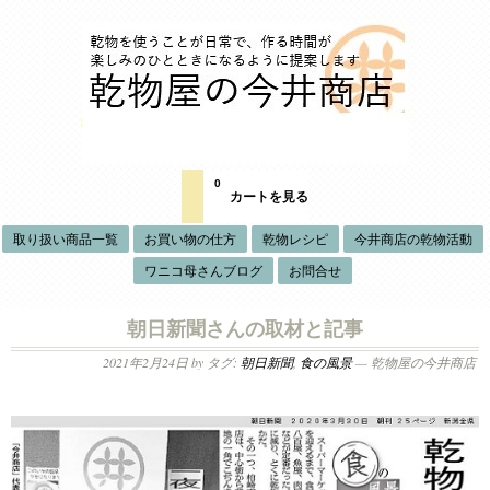
0
カートを見る
取り扱い商品一覧
お買い物の仕方
乾物レシピ
今井商店の乾物活動
ワニコ母さんブログ
お問合せ
朝日新聞さんの取材と記事
2021年2月24日
by タグ:
朝日新聞
,
食の風景
— 乾物屋の今井商店