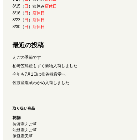
8/15（
日
）盆休み
店休日
8/16（
日
）
店休日
8/23（
日
）
店休日
8/30（
日
）
店休日
最近の投稿
えごの季節です
柏崎笠島産もずく新物入荷しました
今年も7月1日は椎谷観音堂へ
佐渡産塩蔵わかめ入荷しました
取り扱い商品
乾物
佐渡産えご草
能登産えご草
伊豆産天草