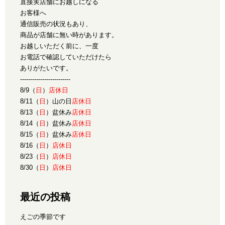
直接実店舗にお越しになる
お客様へ
通信販売の状況もあり、
商品が店舗に無い時があります。
お越しいただく前に、一度
お電話で確認していただけたら
ありがたいです。
-------------------------
8/9（
日
）
店休日
8/11（
日
）山の日
店休日
8/13（
日
）盆休み
店休日
8/14（
日
）盆休み
店休日
8/15（
日
）盆休み
店休日
8/16（
日
）
店休日
8/23（
日
）
店休日
8/30（
日
）
店休日
最近の投稿
えごの季節です