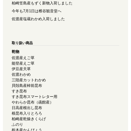
柏崎笠島産もずく新物入荷しました
今年も7月1日は椎谷観音堂へ
佐渡産塩蔵わかめ入荷しました
取り扱い商品
乾物
佐渡産えご草
能登産えご草
伊豆産天草
佐渡わかめ
三陸産カットわかめ
貝殻島産棹前昆布
すき昆布
すき昆布スマートレター用
やわらか昆布（函館産）
日高産根出し昆布
根昆布入りとろろ
柏崎産乾燥きくらげ
ふのり
栃木産かんぴょう