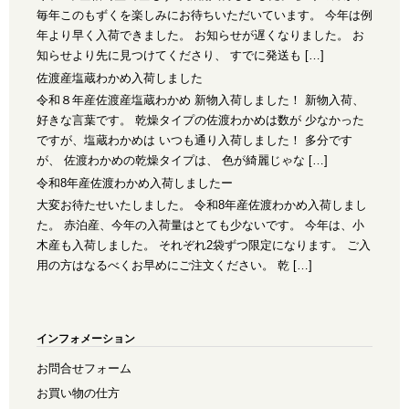
毎年このもずくを楽しみにお待ちいただいています。 今年は例
年より早く入荷できました。 お知らせが遅くなりました。 お
知らせより先に見つけてくださり、 すでに発送も […]
佐渡産塩蔵わかめ入荷しました
令和８年産佐渡産塩蔵わかめ 新物入荷しました！ 新物入荷、
好きな言葉です。 乾燥タイプの佐渡わかめは数が 少なかった
ですが、塩蔵わかめは いつも通り入荷しました！ 多分です
が、 佐渡わかめの乾燥タイプは、 色が綺麗じゃな […]
令和8年産佐渡わかめ入荷しましたー
大変お待たせいたしました。 令和8年産佐渡わかめ入荷しまし
た。 赤泊産、今年の入荷量はとても少ないです。 今年は、小
木産も入荷しました。 それぞれ2袋ずつ限定になります。 ご入
用の方はなるべくお早めにご注文ください。 乾 […]
インフォメーション
お問合せフォーム
お買い物の仕方