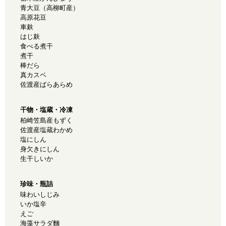
青大豆（高柳町産）
高原花豆
車麸
はじ麸
食べる煮干
煮干
棒だら
真カスベ
佐渡産ばらあらめ
干物・塩蔵・冷凍
柏崎笠島産もずく
佐渡産塩蔵わかめ
塩にしん
身欠きにしん
生干しいか
珍味・瓶詰
味わいしじみ
いか塩辛
えご
海藻サラダ麵