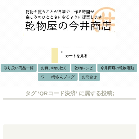
0
カートを見る
取り扱い商品一覧
お買い物の仕方
乾物レシピ
今井商店の乾物活動
ワニコ母さんブログ
お問合せ
タグ ‘QRコード決済’ に属する投稿;