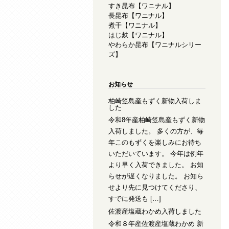
すき昆布【ワニナル】
長昆布【ワニナル】
煮干【ワニナル】
はじ麸【ワニナル】
やわらか昆布【ワニナルシリー
ズ】
お知らせ
柏崎笠島産もずく新物入荷しま
した
令和8年産柏崎笠島産もずく新物
入荷しました。 多くの方が、毎
年このもずくを楽しみにお待ち
いただいています。 今年は例年
より早く入荷できました。 お知
らせが遅くなりました。 お知ら
せより先に見つけてくださり、
すでに発送も […]
佐渡産塩蔵わかめ入荷しました
令和８年産佐渡産塩蔵わかめ 新