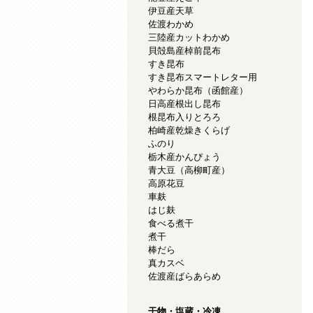
伊豆産天草
佐渡わかめ
三陸産カットわかめ
貝殻島産棹前昆布
すき昆布
すき昆布スマートレター用
やわらか昆布（函館産）
日高産根出し昆布
根昆布入りとろろ
柏崎産乾燥きくらげ
ふのり
栃木産かんぴょう
青大豆（高柳町産）
高原花豆
車麸
はじ麸
食べる煮干
煮干
棒だら
真カスベ
佐渡産ばらあらめ
干物・塩蔵・冷凍