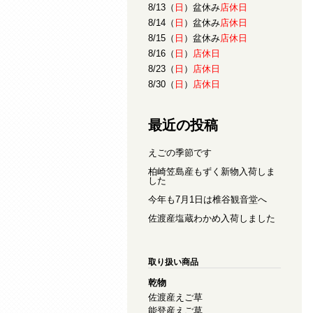
8/13（
日
）盆休み
店休日
8/14（
日
）盆休み
店休日
8/15（
日
）盆休み
店休日
8/16（
日
）
店休日
8/23（
日
）
店休日
8/30（
日
）
店休日
最近の投稿
えごの季節です
柏崎笠島産もずく新物入荷しま
した
今年も7月1日は椎谷観音堂へ
佐渡産塩蔵わかめ入荷しました
取り扱い商品
乾物
佐渡産えご草
能登産えご草