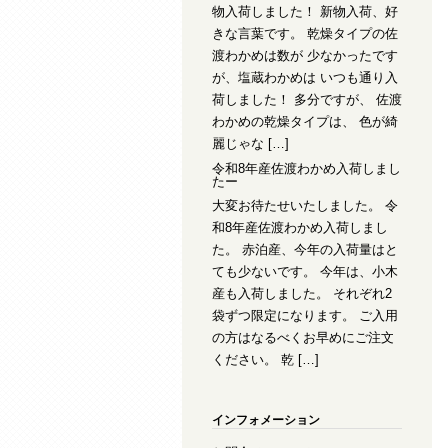
物入荷しました！ 新物入荷、好
きな言葉です。 乾燥タイプの佐
渡わかめは数が 少なかったです
が、塩蔵わかめは いつも通り入
荷しました！ 多分ですが、 佐渡
わかめの乾燥タイプは、 色が綺
麗じゃな […]
令和8年産佐渡わかめ入荷しまし
たー
大変お待たせいたしました。 令
和8年産佐渡わかめ入荷しまし
た。 赤泊産、今年の入荷量はと
ても少ないです。 今年は、小木
産も入荷しました。 それぞれ2
袋ずつ限定になります。 ご入用
の方はなるべくお早めにご注文
ください。 乾 […]
インフォメーション