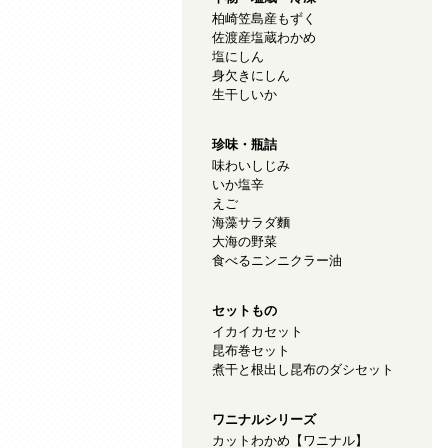
柏崎笠島産もずく
佐渡産塩蔵わかめ
塩にしん
身欠きにしん
生干しいか
珍味・瓶詰
味わいしじみ
いか塩辛
えご
海藻サラダ麵
大海の野菜
食べるニンニクラー油
セットもの
イカイカセット
昆布巻セット
煮干と根出し昆布のダシセット
ワニナルシリーズ
カットわかめ【ワニナル】