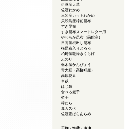
伊豆産天草
佐渡わかめ
三陸産カットわかめ
貝殻島産棹前昆布
すき昆布
すき昆布スマートレター用
やわらか昆布（函館産）
日高産根出し昆布
根昆布入りとろろ
柏崎産乾燥きくらげ
ふのり
栃木産かんぴょう
青大豆（高柳町産）
高原花豆
車麸
はじ麸
食べる煮干
煮干
棒だら
真カスベ
佐渡産ばらあらめ
干物・塩蔵・冷凍