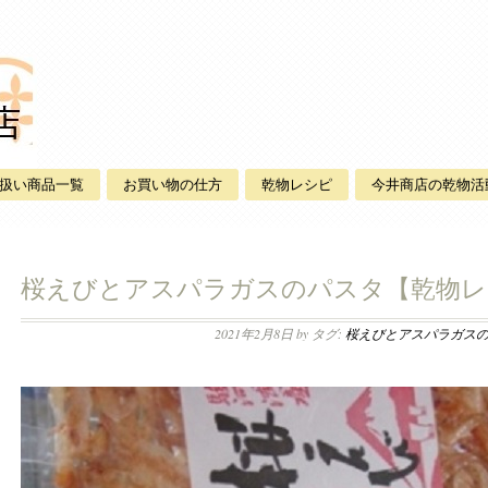
扱い商品一覧
お買い物の仕方
乾物レシピ
今井商店の乾物活
桜えびとアスパラガスのパスタ【乾物レ
2021年2月8日
by タグ:
桜えびとアスパラガス