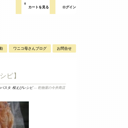
0
カートを見る
ログイン
動
ワニコ母さんブログ
お問合せ
シピ】
のパスタ
,
桜えびレシピ
— 乾物屋の今井商店