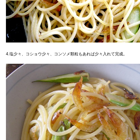
4.塩少々、コショウ少々、コンソメ顆粒もあれば少々入れて完成。