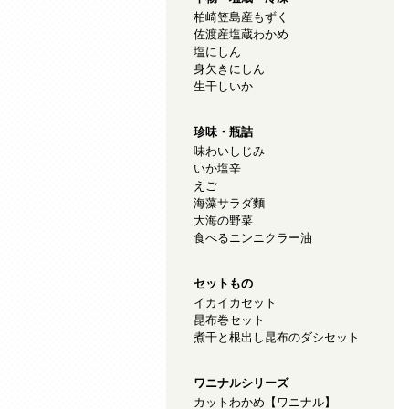
柏崎笠島産もずく
佐渡産塩蔵わかめ
塩にしん
身欠きにしん
生干しいか
珍味・瓶詰
味わいしじみ
いか塩辛
えご
海藻サラダ麵
大海の野菜
食べるニンニクラー油
セットもの
イカイカセット
昆布巻セット
煮干と根出し昆布のダシセット
ワニナルシリーズ
カットわかめ【ワニナル】