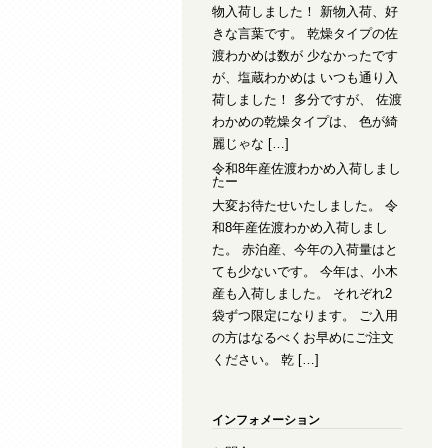
物入荷しました！ 新物入荷、好
きな言葉です。 乾燥タイプの佐
渡わかめは数が 少なかったです
が、塩蔵わかめは いつも通り入
荷しました！ 多分ですが、 佐渡
わかめの乾燥タイプは、 色が綺
麗じゃな […]
令和8年産佐渡わかめ入荷しまし
たー
大変お待たせいたしました。 令
和8年産佐渡わかめ入荷しまし
た。 赤泊産、今年の入荷量はと
ても少ないです。 今年は、小木
産も入荷しました。 それぞれ2
袋ずつ限定になります。 ご入用
の方はなるべくお早めにご注文
ください。 乾 […]
インフォメーション