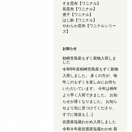
すき昆布【ワニナル】
長昆布【ワニナル】
煮干【ワニナル】
はじ麸【ワニナル】
やわらか昆布【ワニナルシリー
ズ】
お知らせ
柏崎笠島産もずく新物入荷しま
した
令和8年産柏崎笠島産もずく新物
入荷しました。 多くの方が、毎
年このもずくを楽しみにお待ち
いただいています。 今年は例年
より早く入荷できました。 お知
らせが遅くなりました。 お知ら
せより先に見つけてくださり、
すでに発送も […]
佐渡産塩蔵わかめ入荷しました
令和８年産佐渡産塩蔵わかめ 新