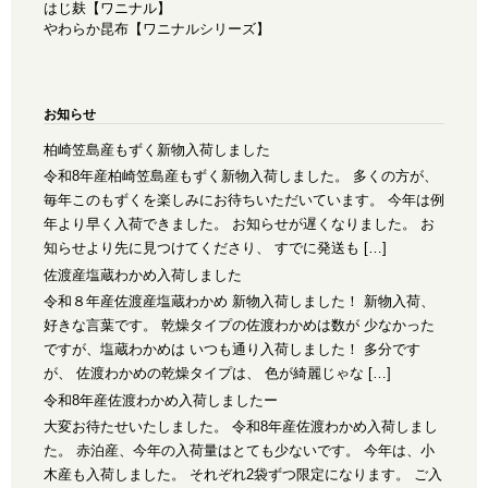
はじ麸【ワニナル】
やわらか昆布【ワニナルシリーズ】
お知らせ
柏崎笠島産もずく新物入荷しました
令和8年産柏崎笠島産もずく新物入荷しました。 多くの方が、
毎年このもずくを楽しみにお待ちいただいています。 今年は例
年より早く入荷できました。 お知らせが遅くなりました。 お
知らせより先に見つけてくださり、 すでに発送も […]
佐渡産塩蔵わかめ入荷しました
令和８年産佐渡産塩蔵わかめ 新物入荷しました！ 新物入荷、
好きな言葉です。 乾燥タイプの佐渡わかめは数が 少なかった
ですが、塩蔵わかめは いつも通り入荷しました！ 多分です
が、 佐渡わかめの乾燥タイプは、 色が綺麗じゃな […]
令和8年産佐渡わかめ入荷しましたー
大変お待たせいたしました。 令和8年産佐渡わかめ入荷しまし
た。 赤泊産、今年の入荷量はとても少ないです。 今年は、小
木産も入荷しました。 それぞれ2袋ずつ限定になります。 ご入