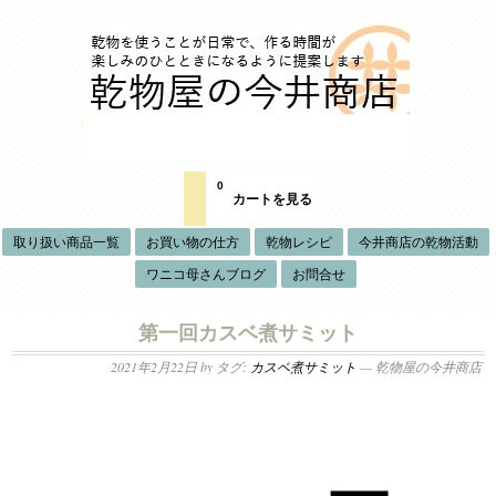
0
カートを見る
取り扱い商品一覧
お買い物の仕方
乾物レシピ
今井商店の乾物活動
ワニコ母さんブログ
お問合せ
第一回カスベ煮サミット
2021年2月22日
by タグ:
カスベ煮サミット
— 乾物屋の今井商店