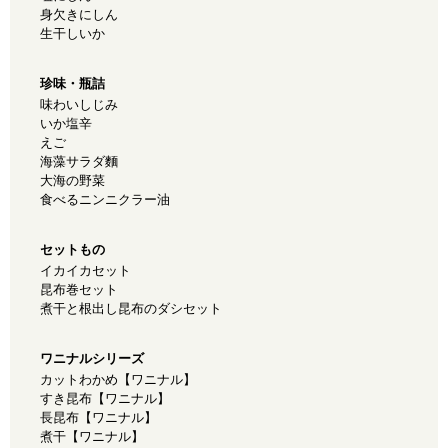
身欠きにしん
生干しいか
珍味・瓶詰
味わいしじみ
いか塩辛
えご
海藻サラダ麵
大海の野菜
食べるニンニクラー油
セットもの
イカイカセット
昆布巻セット
煮干と根出し昆布のダシセット
ワニナルシリーズ
カットわかめ【ワニナル】
すき昆布【ワニナル】
長昆布【ワニナル】
煮干【ワニナル】