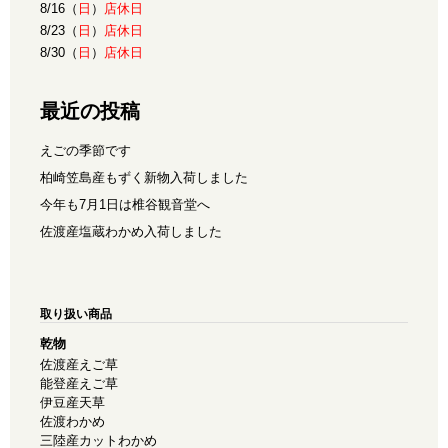
8/16（
日
）
店休日
8/23（
日
）
店休日
8/30（
日
）
店休日
最近の投稿
えごの季節です
柏崎笠島産もずく新物入荷しました
今年も7月1日は椎谷観音堂へ
佐渡産塩蔵わかめ入荷しました
取り扱い商品
乾物
佐渡産えご草
能登産えご草
伊豆産天草
佐渡わかめ
三陸産カットわかめ