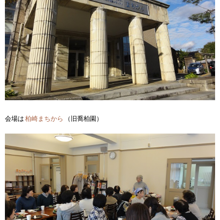
会場は
柏崎まちから
（旧喬柏園）