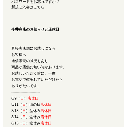
パスワードをお忘れですか ?
新規ご入会はこちら
今井商店のお知らせと店休日
直接実店舗にお越しになる
お客様へ
通信販売の状況もあり、
商品が店舗に無い時があります。
お越しいただく前に、一度
お電話で確認していただけたら
ありがたいです。
-------------------------
8/9（
日
）
店休日
8/11（
日
）山の日
店休日
8/13（
日
）盆休み
店休日
8/14（
日
）盆休み
店休日
8/15（
日
）盆休み
店休日