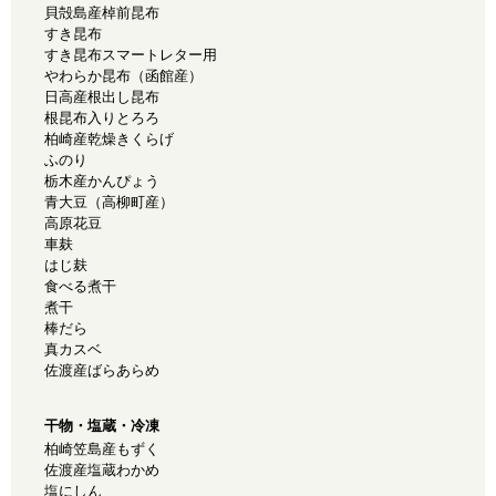
貝殻島産棹前昆布
すき昆布
すき昆布スマートレター用
やわらか昆布（函館産）
日高産根出し昆布
根昆布入りとろろ
柏崎産乾燥きくらげ
ふのり
栃木産かんぴょう
青大豆（高柳町産）
高原花豆
車麸
はじ麸
食べる煮干
煮干
棒だら
真カスベ
佐渡産ばらあらめ
干物・塩蔵・冷凍
柏崎笠島産もずく
佐渡産塩蔵わかめ
塩にしん