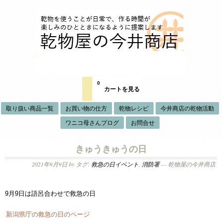
0
カートを見る
取り扱い商品一覧
お買い物の仕方
乾物レシピ
今井商店の乾物活動
ワニコ母さんブログ
お問合せ
きゅうきゅうの日
2021年9月9日
by タグ:
救急の日イベント
,
消防署
— 乾物屋の今井商店
9月9日は語呂合わせで救急の日
新潟県庁の救急の日のページ