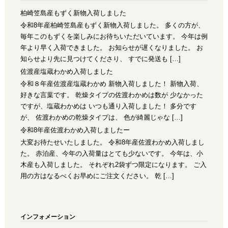
柏崎笠島産もずく新物入荷しました
令和8年産柏崎笠島産もずく新物入荷しました。 多くの方が、
毎年このもずくを楽しみにお待ちいただいています。 今年は例
年より早く入荷できました。 お知らせが遅くなりました。 お
知らせより先に見つけてくださり、 すでに発送も […]
佐渡産塩蔵わかめ入荷しました
令和８年産佐渡産塩蔵わかめ 新物入荷しました！ 新物入荷、
好きな言葉です。 乾燥タイプの佐渡わかめは数が 少なかった
ですが、塩蔵わかめは いつも通り入荷しました！ 多分です
が、 佐渡わかめの乾燥タイプは、 色が綺麗じゃな […]
令和8年産佐渡わかめ入荷しましたー
大変お待たせいたしました。 令和8年産佐渡わかめ入荷しまし
た。 赤泊産、今年の入荷量はとても少ないです。 今年は、小
木産も入荷しました。 それぞれ2袋ずつ限定になります。 ご入
用の方はなるべくお早めにご注文ください。 乾 […]
インフォメーション