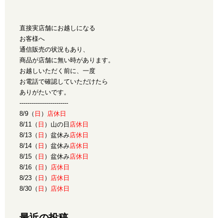
直接実店舗にお越しになる
お客様へ
通信販売の状況もあり、
商品が店舗に無い時があります。
お越しいただく前に、一度
お電話で確認していただけたら
ありがたいです。
-------------------------
8/9（
日
）
店休日
8/11（
日
）山の日
店休日
8/13（
日
）盆休み
店休日
8/14（
日
）盆休み
店休日
8/15（
日
）盆休み
店休日
8/16（
日
）
店休日
8/23（
日
）
店休日
8/30（
日
）
店休日
最近の投稿