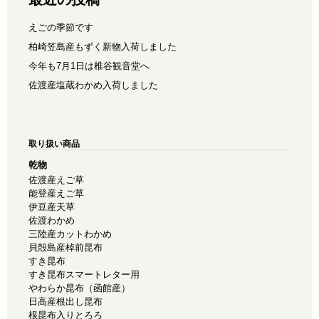
えごの季節です
柏崎笠島産もずく新物入荷しました
今年も7月1日は椎谷観音堂へ
佐渡産塩蔵わかめ入荷しました
取り扱い商品
乾物
佐渡産えご草
能登産えご草
伊豆産天草
佐渡わかめ
三陸産カットわかめ
貝殻島産棹前昆布
すき昆布
すき昆布スマートレター用
やわらか昆布（函館産）
日高産根出し昆布
根昆布入りとろろ