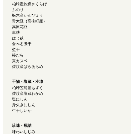
柏崎産乾燥きくらげ
ふのり
栃木産かんぴょう
青大豆（高柳町産）
高原花豆
車麸
はじ麸
食べる煮干
煮干
棒だら
真カスベ
佐渡産ばらあらめ
干物・塩蔵・冷凍
柏崎笠島産もずく
佐渡産塩蔵わかめ
塩にしん
身欠きにしん
生干しいか
珍味・瓶詰
味わいしじみ