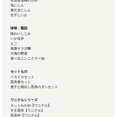
佐渡産塩蔵わかめ
塩にしん
身欠きにしん
生干しいか
珍味・瓶詰
味わいしじみ
いか塩辛
えご
海藻サラダ麵
大海の野菜
食べるニンニクラー油
セットもの
イカイカセット
昆布巻セット
煮干と根出し昆布のダシセット
ワニナルシリーズ
カットわかめ【ワニナル】
すき昆布【ワニナル】
長昆布【ワニナル】