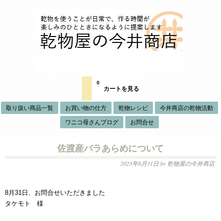
0
カートを見る
取り扱い商品一覧
お買い物の仕方
乾物レシピ
今井商店の乾物活動
ワニコ母さんブログ
お問合せ
佐渡産バラあらめについて
2023年8月31日
by 乾物屋の今井商店
8月31日、お問合せいただきました
タケモト 様