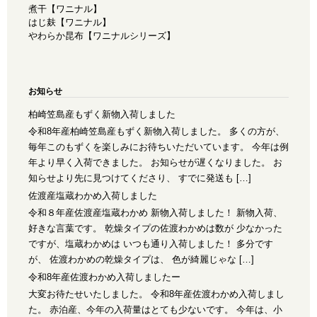
煮干【ワニナル】
はじ麸【ワニナル】
やわらか昆布【ワニナルシリーズ】
お知らせ
柏崎笠島産もずく新物入荷しました
令和8年産柏崎笠島産もずく新物入荷しました。 多くの方が、
毎年このもずくを楽しみにお待ちいただいています。 今年は例
年より早く入荷できました。 お知らせが遅くなりました。 お
知らせより先に見つけてくださり、 すでに発送も […]
佐渡産塩蔵わかめ入荷しました
令和８年産佐渡産塩蔵わかめ 新物入荷しました！ 新物入荷、
好きな言葉です。 乾燥タイプの佐渡わかめは数が 少なかった
ですが、塩蔵わかめは いつも通り入荷しました！ 多分です
が、 佐渡わかめの乾燥タイプは、 色が綺麗じゃな […]
令和8年産佐渡わかめ入荷しましたー
大変お待たせいたしました。 令和8年産佐渡わかめ入荷しまし
た。 赤泊産、今年の入荷量はとても少ないです。 今年は、小