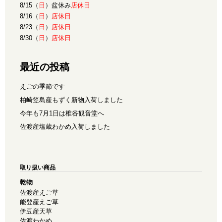
8/15（
日
）盆休み
店休日
8/16（
日
）
店休日
8/23（
日
）
店休日
8/30（
日
）
店休日
最近の投稿
えごの季節です
柏崎笠島産もずく新物入荷しました
今年も7月1日は椎谷観音堂へ
佐渡産塩蔵わかめ入荷しました
取り扱い商品
乾物
佐渡産えご草
能登産えご草
伊豆産天草
佐渡わかめ