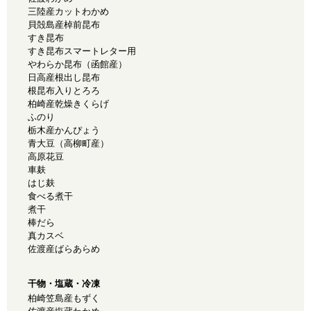
三陸産カットわかめ
貝殻島産棹前昆布
すき昆布
すき昆布スマートレター用
やわらか昆布（函館産）
日高産根出し昆布
根昆布入りとろろ
柏崎産乾燥きくらげ
ふのり
栃木産かんぴょう
青大豆（高柳町産）
高原花豆
車麸
はじ麸
食べる煮干
煮干
棒だら
真カスベ
佐渡産ばらあらめ
干物・塩蔵・冷凍
柏崎笠島産もずく