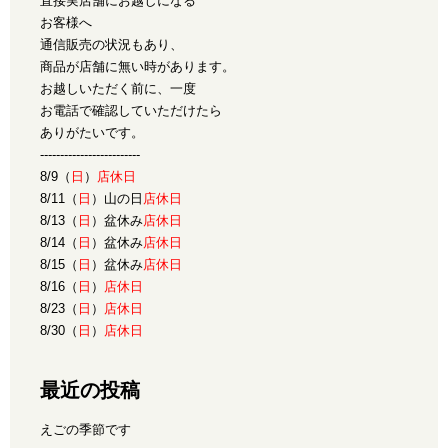
直接実店舗にお越しになる
お客様へ
通信販売の状況もあり、
商品が店舗に無い時があります。
お越しいただく前に、一度
お電話で確認していただけたら
ありがたいです。
-------------------------
8/9（
日
）
店休日
8/11（
日
）山の日
店休日
8/13（
日
）盆休み
店休日
8/14（
日
）盆休み
店休日
8/15（
日
）盆休み
店休日
8/16（
日
）
店休日
8/23（
日
）
店休日
8/30（
日
）
店休日
最近の投稿
えごの季節です