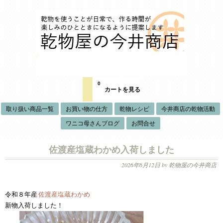
0
カートを見る
取り扱い商品一覧
お買い物の仕方
乾物レシピ
今井商店の乾物活動
ワニコ母さんブログ
お問合せ
佐渡産塩蔵わかめ入荷しました
2026年6月12日
by 乾物屋の今井商店
令和８年産
佐渡産塩蔵わかめ
新物入荷しました！