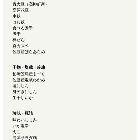
青大豆（高柳町産）
高原花豆
車麸
はじ麸
食べる煮干
煮干
棒だら
真カスベ
佐渡産ばらあらめ
干物・塩蔵・冷凍
柏崎笠島産もずく
佐渡産塩蔵わかめ
塩にしん
身欠きにしん
生干しいか
珍味・瓶詰
味わいしじみ
いか塩辛
えご
海藻サラダ麵