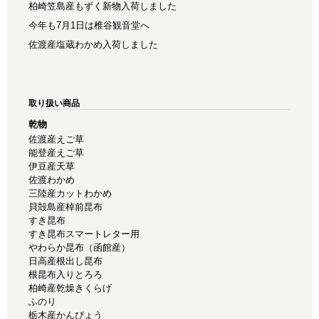
柏崎笠島産もずく新物入荷しました
今年も7月1日は椎谷観音堂へ
佐渡産塩蔵わかめ入荷しました
取り扱い商品
乾物
佐渡産えご草
能登産えご草
伊豆産天草
佐渡わかめ
三陸産カットわかめ
貝殻島産棹前昆布
すき昆布
すき昆布スマートレター用
やわらか昆布（函館産）
日高産根出し昆布
根昆布入りとろろ
柏崎産乾燥きくらげ
ふのり
栃木産かんぴょう