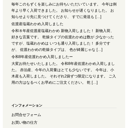
毎年このもずくを楽しみにお待ちいただいています。 今年は例
年より早く入荷できました。 お知らせが遅くなりました。 お
知らせより先に見つけてくださり、 すでに発送も […]
佐渡産塩蔵わかめ入荷しました
令和８年産佐渡産塩蔵わかめ 新物入荷しました！ 新物入荷、
好きな言葉です。 乾燥タイプの佐渡わかめは数が 少なかった
ですが、塩蔵わかめは いつも通り入荷しました！ 多分です
が、 佐渡わかめの乾燥タイプは、 色が綺麗じゃな […]
令和8年産佐渡わかめ入荷しましたー
大変お待たせいたしました。 令和8年産佐渡わかめ入荷しまし
た。 赤泊産、今年の入荷量はとても少ないです。 今年は、小
木産も入荷しました。 それぞれ2袋ずつ限定になります。 ご入
用の方はなるべくお早めにご注文ください。 乾 […]
インフォメーション
お問合せフォーム
お買い物の仕方