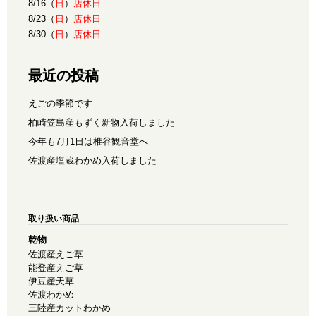
8/16（
日
）
店休日
8/23（
日
）
店休日
8/30（
日
）
店休日
最近の投稿
えごの季節です
柏崎笠島産もずく新物入荷しました
今年も7月1日は椎谷観音堂へ
佐渡産塩蔵わかめ入荷しました
取り扱い商品
乾物
佐渡産えご草
能登産えご草
伊豆産天草
佐渡わかめ
三陸産カットわかめ