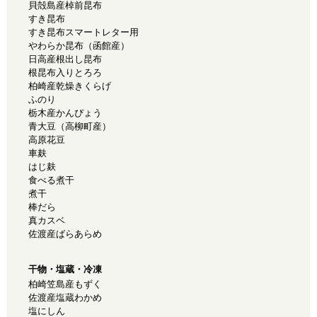
貝殻島産棹前昆布
すき昆布
すき昆布スマートレター用
やわらか昆布（函館産）
日高産根出し昆布
根昆布入りとろろ
柏崎産乾燥きくらげ
ふのり
栃木産かんぴょう
青大豆（高柳町産）
高原花豆
車麸
はじ麸
食べる煮干
煮干
棒だら
真カスベ
佐渡産ばらあらめ
干物・塩蔵・冷凍
柏崎笠島産もずく
佐渡産塩蔵わかめ
塩にしん