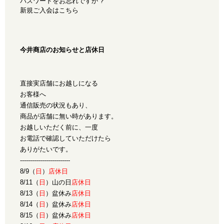
パスワードをお忘れですか ?
新規ご入会はこちら
今井商店のお知らせと店休日
直接実店舗にお越しになる
お客様へ
通信販売の状況もあり、
商品が店舗に無い時があります。
お越しいただく前に、一度
お電話で確認していただけたら
ありがたいです。
-------------------------
8/9（
日
）
店休日
8/11（
日
）山の日
店休日
8/13（
日
）盆休み
店休日
8/14（
日
）盆休み
店休日
8/15（
日
）盆休み
店休日