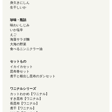
身欠きにしん
生干しいか
珍味・瓶詰
味わいしじみ
いか塩辛
えご
海藻サラダ麵
大海の野菜
食べるニンニクラー油
セットもの
イカイカセット
昆布巻セット
煮干と根出し昆布のダシセット
ワニナルシリーズ
カットわかめ【ワニナル】
すき昆布【ワニナル】
長昆布【ワニナル】
煮干【ワニナル】