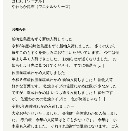
はじ麸【ワニナル】
やわらか昆布【ワニナルシリーズ】
お知らせ
柏崎笠島産もずく新物入荷しました
令和8年産柏崎笠島産もずく新物入荷しました。 多くの方が、
毎年このもずくを楽しみにお待ちいただいています。 今年は例
年より早く入荷できました。 お知らせが遅くなりました。 お
知らせより先に見つけてくださり、 すでに発送も […]
佐渡産塩蔵わかめ入荷しました
令和８年産佐渡産塩蔵わかめ 新物入荷しました！ 新物入荷、
好きな言葉です。 乾燥タイプの佐渡わかめは数が 少なかった
ですが、塩蔵わかめは いつも通り入荷しました！ 多分です
が、 佐渡わかめの乾燥タイプは、 色が綺麗じゃな […]
令和8年産佐渡わかめ入荷しましたー
大変お待たせいたしました。 令和8年産佐渡わかめ入荷しまし
た。 赤泊産、今年の入荷量はとても少ないです。 今年は、小
木産も入荷しました。 それぞれ2袋ずつ限定になります。 ご入