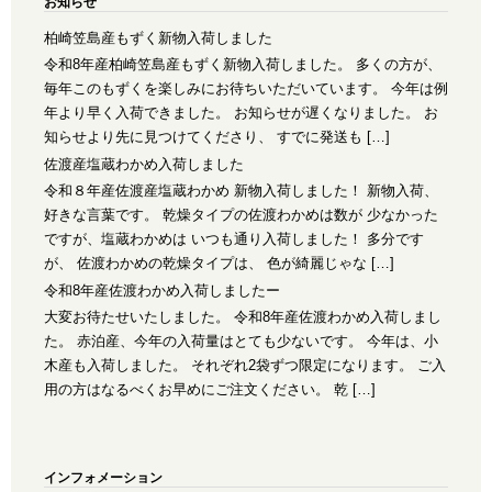
お知らせ
柏崎笠島産もずく新物入荷しました
令和8年産柏崎笠島産もずく新物入荷しました。 多くの方が、
毎年このもずくを楽しみにお待ちいただいています。 今年は例
年より早く入荷できました。 お知らせが遅くなりました。 お
知らせより先に見つけてくださり、 すでに発送も […]
佐渡産塩蔵わかめ入荷しました
令和８年産佐渡産塩蔵わかめ 新物入荷しました！ 新物入荷、
好きな言葉です。 乾燥タイプの佐渡わかめは数が 少なかった
ですが、塩蔵わかめは いつも通り入荷しました！ 多分です
が、 佐渡わかめの乾燥タイプは、 色が綺麗じゃな […]
令和8年産佐渡わかめ入荷しましたー
大変お待たせいたしました。 令和8年産佐渡わかめ入荷しまし
た。 赤泊産、今年の入荷量はとても少ないです。 今年は、小
木産も入荷しました。 それぞれ2袋ずつ限定になります。 ご入
用の方はなるべくお早めにご注文ください。 乾 […]
インフォメーション