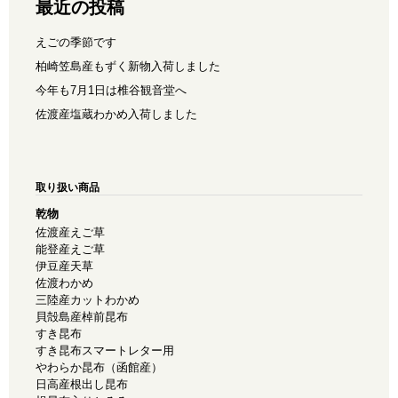
最近の投稿
えごの季節です
柏崎笠島産もずく新物入荷しました
今年も7月1日は椎谷観音堂へ
佐渡産塩蔵わかめ入荷しました
取り扱い商品
乾物
佐渡産えご草
能登産えご草
伊豆産天草
佐渡わかめ
三陸産カットわかめ
貝殻島産棹前昆布
すき昆布
すき昆布スマートレター用
やわらか昆布（函館産）
日高産根出し昆布