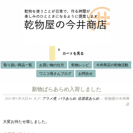
0
カートを見る
取り扱い商品一覧
お買い物の仕方
乾物レシピ
今井商店の乾物活動
ワニコ母さんブログ
お問合せ
新物ばらあらめ入荷しました
2021年5月18日
by タグ:
アラメ煮
,
バラあらめ
,
佐渡産あらめ
— 乾物屋の今井商
店
大変お待たせ致しました。