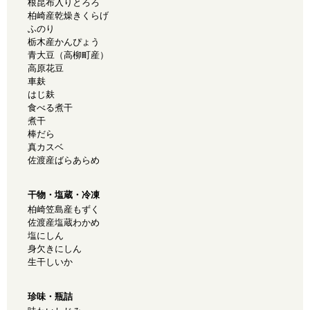
根昆布入りとろろ
柏崎産乾燥きくらげ
ふのり
栃木産かんぴょう
青大豆（高柳町産）
高原花豆
車麸
はじ麸
食べる煮干
煮干
棒だら
真カスベ
佐渡産ばらあらめ
干物・塩蔵・冷凍
柏崎笠島産もずく
佐渡産塩蔵わかめ
塩にしん
身欠きにしん
生干しいか
珍味・瓶詰