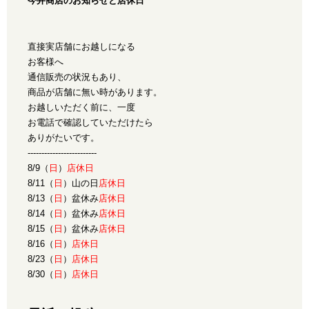
今井商店のお知らせと店休日
直接実店舗にお越しになる
お客様へ
通信販売の状況もあり、
商品が店舗に無い時があります。
お越しいただく前に、一度
お電話で確認していただけたら
ありがたいです。
-------------------------
8/9（
日
）
店休日
8/11（
日
）山の日
店休日
8/13（
日
）盆休み
店休日
8/14（
日
）盆休み
店休日
8/15（
日
）盆休み
店休日
8/16（
日
）
店休日
8/23（
日
）
店休日
8/30（
日
）
店休日