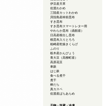
伊豆産天草
佐渡わかめ
三陸産カットわかめ
貝殻島産棹前昆布
すき昆布
すき昆布スマートレター用
やわらか昆布（函館産）
日高産根出し昆布
根昆布入りとろろ
柏崎産乾燥きくらげ
ふのり
栃木産かんぴょう
青大豆（高柳町産）
高原花豆
車麸
はじ麸
食べる煮干
煮干
棒だら
真カスベ
佐渡産ばらあらめ
干物・塩蔵・冷凍