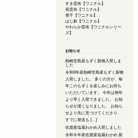
すき昆布【ワニナル】
長昆布【ワニナル】
煮干【ワニナル】
はじ麸【ワニナル】
やわらか昆布【ワニナルシリー
ズ】
お知らせ
柏崎笠島産もずく新物入荷しま
した
令和8年産柏崎笠島産もずく新物
入荷しました。 多くの方が、毎
年このもずくを楽しみにお待ち
いただいています。 今年は例年
より早く入荷できました。 お知
らせが遅くなりました。 お知ら
せより先に見つけてくださり、
すでに発送も […]
佐渡産塩蔵わかめ入荷しました
令和８年産佐渡産塩蔵わかめ 新