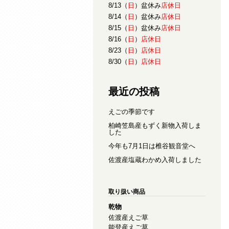
8/13（
日
）盆休み
店休日
8/14（
日
）盆休み
店休日
8/15（
日
）盆休み
店休日
8/16（
日
）
店休日
8/23（
日
）
店休日
8/30（
日
）
店休日
最近の投稿
えごの季節です
柏崎笠島産もずく新物入荷しま
した
今年も7月1日は椎谷観音堂へ
佐渡産塩蔵わかめ入荷しました
取り扱い商品
乾物
佐渡産えご草
能登産えご草