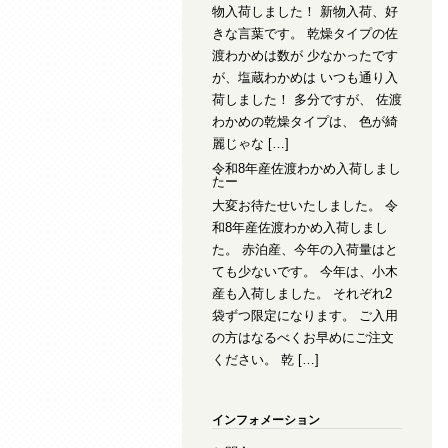
物入荷しました！ 新物入荷、好
きな言葉です。 乾燥タイプの佐
渡わかめは数が 少なかったです
が、塩蔵わかめは いつも通り入
荷しました！ 多分ですが、 佐渡
わかめの乾燥タイプは、 色が綺
麗じゃな […]
令和8年産佐渡わかめ入荷しまし
たー
大変お待たせいたしました。 令
和8年産佐渡わかめ入荷しまし
た。 赤泊産、今年の入荷量はと
ても少ないです。 今年は、小木
産も入荷しました。 それぞれ2
袋ずつ限定になります。 ご入用
の方はなるべくお早めにご注文
ください。 乾 […]
インフォメーション