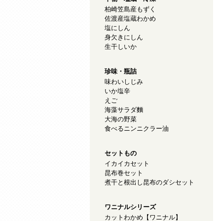
柏崎笠島産もずく
佐渡産塩蔵わかめ
塩にしん
身欠きにしん
生干しいか
珍味・瓶詰
味わいしじみ
いか塩辛
えご
海藻サラダ麵
大海の野菜
食べるニンニクラー油
セットもの
イカイカセット
昆布巻セット
煮干と根出し昆布のダシセット
ワニナルシリーズ
カットわかめ【ワニナル】