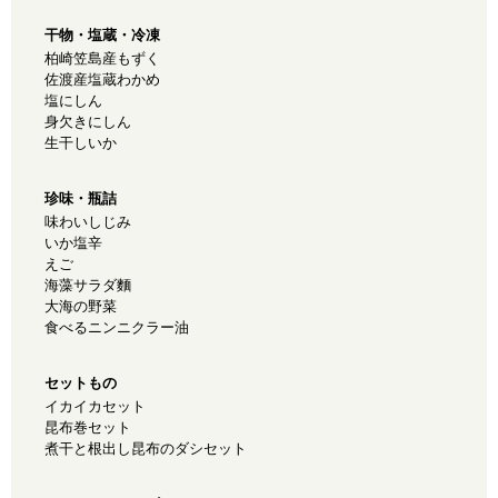
干物・塩蔵・冷凍
柏崎笠島産もずく
佐渡産塩蔵わかめ
塩にしん
身欠きにしん
生干しいか
珍味・瓶詰
味わいしじみ
いか塩辛
えご
海藻サラダ麵
大海の野菜
食べるニンニクラー油
セットもの
イカイカセット
昆布巻セット
煮干と根出し昆布のダシセット