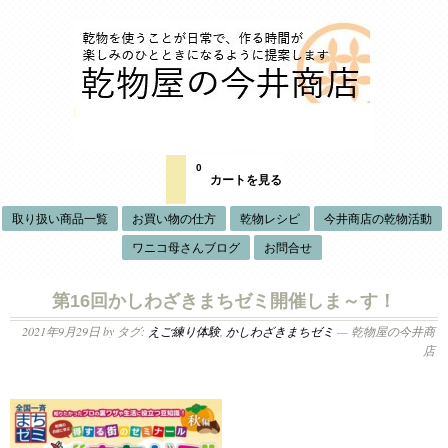
0
カートを見る
取り扱い商品一覧
お買い物の仕方
乾物レシピ
今井商店の乾物活動
ワニコ母さんブログ
お問合せ
第16回かしわざきまちゼミ開催しま～す！
2021年9月29日
by タグ:
えご練り体験
,
かしわざきまちゼミ
— 乾物屋の今井商
店