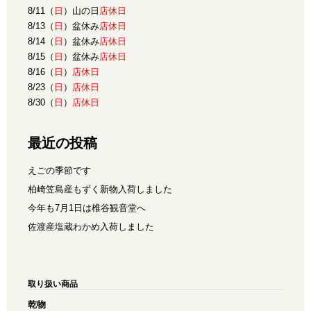
8/11（
日
）山の日
店休日
8/13（
日
）盆休み
店休日
8/14（
日
）盆休み
店休日
8/15（
日
）盆休み
店休日
8/16（
日
）
店休日
8/23（
日
）
店休日
8/30（
日
）
店休日
最近の投稿
えごの季節です
柏崎笠島産もずく新物入荷しました
今年も7月1日は椎谷観音堂へ
佐渡産塩蔵わかめ入荷しました
取り扱い商品
乾物