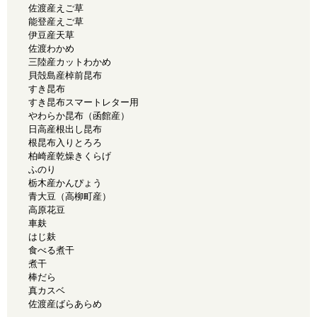
佐渡産えご草
能登産えご草
伊豆産天草
佐渡わかめ
三陸産カットわかめ
貝殻島産棹前昆布
すき昆布
すき昆布スマートレター用
やわらか昆布（函館産）
日高産根出し昆布
根昆布入りとろろ
柏崎産乾燥きくらげ
ふのり
栃木産かんぴょう
青大豆（高柳町産）
高原花豆
車麸
はじ麸
食べる煮干
煮干
棒だら
真カスベ
佐渡産ばらあらめ