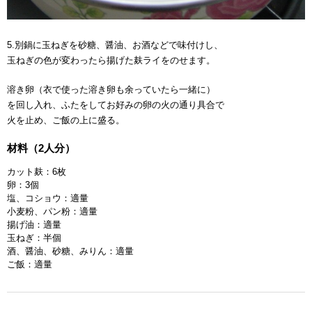
5.別鍋に玉ねぎを砂糖、醤油、お酒などで味付けし、
玉ねぎの色が変わったら揚げた麸ライをのせます。
溶き卵（衣で使った溶き卵も余っていたら一緒に）
を回し入れ、ふたをしてお好みの卵の火の通り具合で
火を止め、ご飯の上に盛る。
材料（2人分）
カット麸：6枚
卵：3個
塩、コショウ：適量
小麦粉、パン粉：適量
揚げ油：適量
玉ねぎ：半個
酒、醤油、砂糖、みりん：適量
ご飯：適量