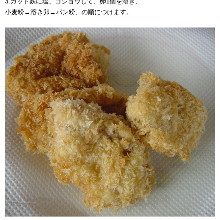
3.カット麸に塩、コショウして、卵1個を溶き、
小麦粉→溶き卵→パン粉、の順につけます。