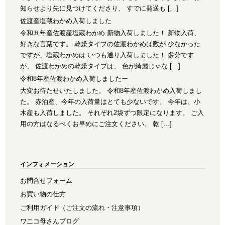
知らせより先に見つけてくださり、 すでに発送も […]
佐渡産塩蔵わかめ入荷しました
令和８年産佐渡産塩蔵わかめ 新物入荷しました！ 新物入荷、
好きな言葉です。 乾燥タイプの佐渡わかめは数が 少なかった
ですが、塩蔵わかめは いつも通り入荷しました！ 多分です
が、 佐渡わかめの乾燥タイプは、 色が綺麗じゃな […]
令和8年産佐渡わかめ入荷しましたー
大変お待たせいたしました。 令和8年産佐渡わかめ入荷しまし
た。 赤泊産、今年の入荷量はとても少ないです。 今年は、小
木産も入荷しました。 それぞれ2袋ずつ限定になります。 ご入
用の方はなるべくお早めにご注文ください。 乾 […]
インフォメーション
お問合せフォーム
お買い物の仕方
ご利用ガイド（ご注文の流れ・注意事項）
ワニコ母さんブログ