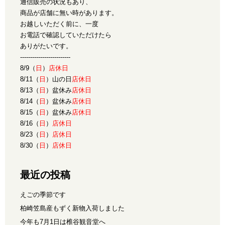
通信販売の状況もあり、
商品が店舗に無い時があります。
お越しいただく前に、一度
お電話で確認していただけたら
ありがたいです。
-------------------------
8/9（
日
）
店休日
8/11（
日
）山の日
店休日
8/13（
日
）盆休み
店休日
8/14（
日
）盆休み
店休日
8/15（
日
）盆休み
店休日
8/16（
日
）
店休日
8/23（
日
）
店休日
8/30（
日
）
店休日
最近の投稿
えごの季節です
柏崎笠島産もずく新物入荷しました
今年も7月1日は椎谷観音堂へ