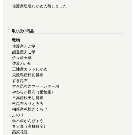
佐渡産塩蔵わかめ入荷しました
取り扱い商品
乾物
佐渡産えご草
能登産えご草
伊豆産天草
佐渡わかめ
三陸産カットわかめ
貝殻島産棹前昆布
すき昆布
すき昆布スマートレター用
やわらか昆布（函館産）
日高産根出し昆布
根昆布入りとろろ
柏崎産乾燥きくらげ
ふのり
栃木産かんぴょう
青大豆（高柳町産）
高原花豆