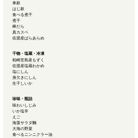
車麸
はじ麸
食べる煮干
煮干
棒だら
真カスベ
佐渡産ばらあらめ
干物・塩蔵・冷凍
柏崎笠島産もずく
佐渡産塩蔵わかめ
塩にしん
身欠きにしん
生干しいか
珍味・瓶詰
味わいしじみ
いか塩辛
えご
海藻サラダ麵
大海の野菜
食べるニンニクラー油