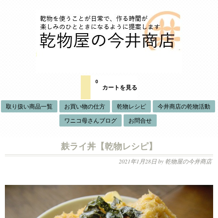
0
カートを見る
取り扱い商品一覧
お買い物の仕方
乾物レシピ
今井商店の乾物活動
ワニコ母さんブログ
お問合せ
麸ライ丼【乾物レシピ】
2021年1月28日
by 乾物屋の今井商店