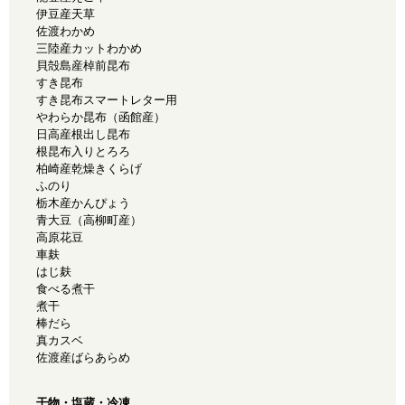
伊豆産天草
佐渡わかめ
三陸産カットわかめ
貝殻島産棹前昆布
すき昆布
すき昆布スマートレター用
やわらか昆布（函館産）
日高産根出し昆布
根昆布入りとろろ
柏崎産乾燥きくらげ
ふのり
栃木産かんぴょう
青大豆（高柳町産）
高原花豆
車麸
はじ麸
食べる煮干
煮干
棒だら
真カスベ
佐渡産ばらあらめ
干物・塩蔵・冷凍