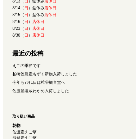
8/13（
日
）盆休み
店休日
8/14（
日
）盆休み
店休日
8/15（
日
）盆休み
店休日
8/16（
日
）
店休日
8/23（
日
）
店休日
8/30（
日
）
店休日
最近の投稿
えごの季節です
柏崎笠島産もずく新物入荷しました
今年も7月1日は椎谷観音堂へ
佐渡産塩蔵わかめ入荷しました
取り扱い商品
乾物
佐渡産えご草
能登産えご草