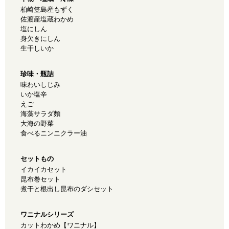
柏崎笠島産もずく
佐渡産塩蔵わかめ
塩にしん
身欠きにしん
生干しいか
珍味・瓶詰
味わいしじみ
いか塩辛
えご
海藻サラダ麵
大海の野菜
食べるニンニクラー油
セットもの
イカイカセット
昆布巻セット
煮干と根出し昆布のダシセット
ワニナルシリーズ
カットわかめ【ワニナル】