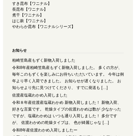
すき昆布【ワニナル】
長昆布【ワニナル】
煮干【ワニナル】
はじ麸【ワニナル】
やわらか昆布【ワニナルシリーズ】
お知らせ
柏崎笠島産もずく新物入荷しました
令和8年産柏崎笠島産もずく新物入荷しました。 多くの方が、
毎年このもずくを楽しみにお待ちいただいています。 今年は例
年より早く入荷できました。 お知らせが遅くなりました。 お
知らせより先に見つけてくださり、 すでに発送も […]
佐渡産塩蔵わかめ入荷しました
令和８年産佐渡産塩蔵わかめ 新物入荷しました！ 新物入荷、
好きな言葉です。 乾燥タイプの佐渡わかめは数が 少なかった
ですが、塩蔵わかめは いつも通り入荷しました！ 多分です
が、 佐渡わかめの乾燥タイプは、 色が綺麗じゃな […]
令和8年産佐渡わかめ入荷しましたー