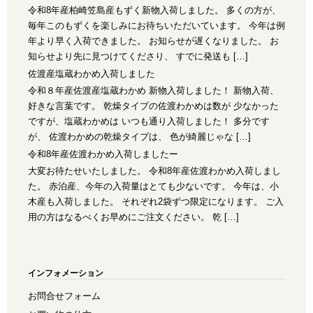
令和8年産柏崎笠島産もずく新物入荷しました。 多くの方が、
毎年このもずくを楽しみにお待ちいただいています。 今年は例
年より早く入荷できました。 お知らせが遅くなりました。 お
知らせより先に見つけてくださり、 すでに発送も […]
佐渡産塩蔵わかめ入荷しました
令和８年産佐渡産塩蔵わかめ 新物入荷しました！ 新物入荷、
好きな言葉です。 乾燥タイプの佐渡わかめは数が 少なかった
ですが、塩蔵わかめは いつも通り入荷しました！ 多分です
が、 佐渡わかめの乾燥タイプは、 色が綺麗じゃな […]
令和8年産佐渡わかめ入荷しましたー
大変お待たせいたしました。 令和8年産佐渡わかめ入荷しまし
た。 赤泊産、今年の入荷量はとても少ないです。 今年は、小
木産も入荷しました。 それぞれ2袋ずつ限定になります。 ご入
用の方はなるべくお早めにご注文ください。 乾 […]
インフォメーション
お問合せフォーム