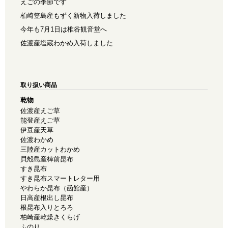
えごの季節です
柏崎笠島産もずく新物入荷しました
今年も7月1日は椎谷観音堂へ
佐渡産塩蔵わかめ入荷しました
取り扱い商品
乾物
佐渡産えご草
能登産えご草
伊豆産天草
佐渡わかめ
三陸産カットわかめ
貝殻島産棹前昆布
すき昆布
すき昆布スマートレター用
やわらか昆布（函館産）
日高産根出し昆布
根昆布入りとろろ
柏崎産乾燥きくらげ
ふのり