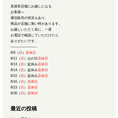
直接実店舗にお越しになる
お客様へ
通信販売の状況もあり、
商品が店舗に無い時があります。
お越しいただく前に、一度
お電話で確認していただけたら
ありがたいです。
-------------------------
8/9（
日
）
店休日
8/11（
日
）山の日
店休日
8/13（
日
）盆休み
店休日
8/14（
日
）盆休み
店休日
8/15（
日
）盆休み
店休日
8/16（
日
）
店休日
8/23（
日
）
店休日
8/30（
日
）
店休日
最近の投稿