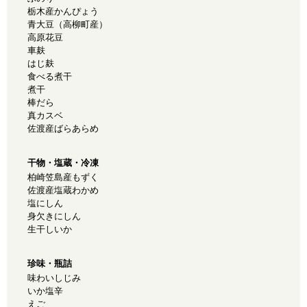
栃木産かんぴょう
青大豆（高柳町産）
高原花豆
車麸
はじ麸
食べる煮干
煮干
棒だら
真カスベ
佐渡産ばらあらめ
干物・塩蔵・冷凍
柏崎笠島産もずく
佐渡産塩蔵わかめ
塩にしん
身欠きにしん
生干しいか
珍味・瓶詰
味わいしじみ
いか塩辛
えご