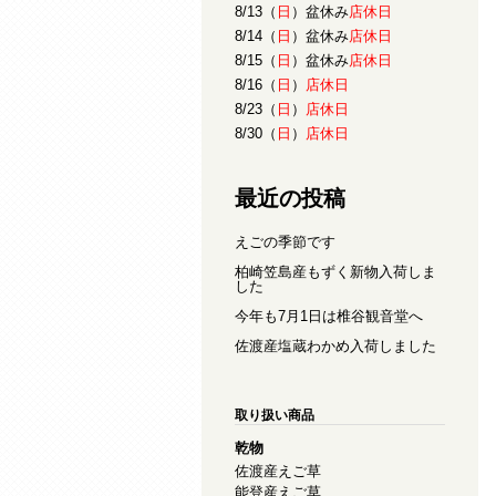
8/13（
日
）盆休み
店休日
8/14（
日
）盆休み
店休日
8/15（
日
）盆休み
店休日
8/16（
日
）
店休日
8/23（
日
）
店休日
8/30（
日
）
店休日
最近の投稿
えごの季節です
柏崎笠島産もずく新物入荷しま
した
今年も7月1日は椎谷観音堂へ
佐渡産塩蔵わかめ入荷しました
取り扱い商品
乾物
佐渡産えご草
能登産えご草