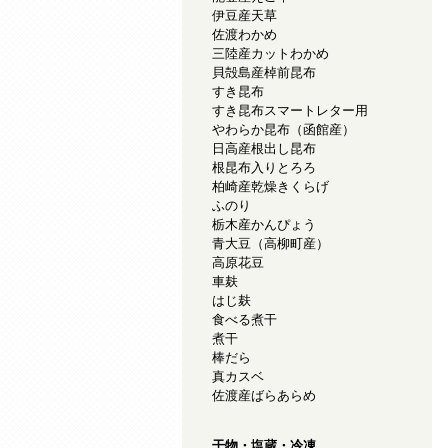
伊豆産天草
佐渡わかめ
三陸産カットわかめ
貝殻島産棹前昆布
すき昆布
すき昆布スマートレター用
やわらか昆布（函館産）
日高産根出し昆布
根昆布入りとろろ
柏崎産乾燥きくらげ
ふのり
栃木産かんぴょう
青大豆（高柳町産）
高原花豆
車麸
はじ麸
食べる煮干
煮干
棒だら
真カスベ
佐渡産ばらあらめ
干物・塩蔵・冷凍