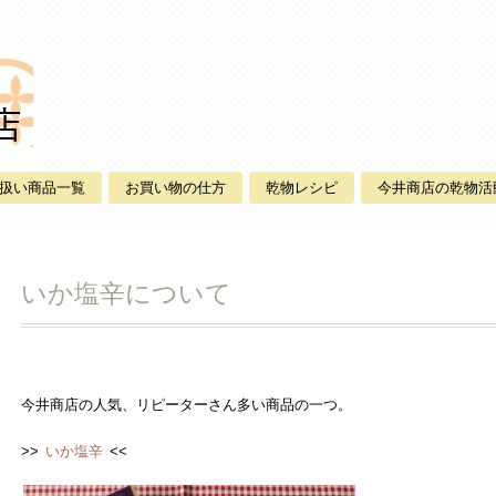
扱い商品一覧
お買い物の仕方
乾物レシピ
今井商店の乾物活
いか塩辛について
今井商店の人気、リピーターさん多い商品の一つ。
>>
いか塩辛
<<