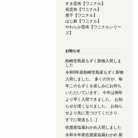
すき昆布【ワニナル】
長昆布【ワニナル】
煮干【ワニナル】
はじ麸【ワニナル】
やわらか昆布【ワニナルシリー
ズ】
お知らせ
柏崎笠島産もずく新物入荷しま
した
令和8年産柏崎笠島産もずく新物
入荷しました。 多くの方が、毎
年このもずくを楽しみにお待ち
いただいています。 今年は例年
より早く入荷できました。 お知
らせが遅くなりました。 お知ら
せより先に見つけてくださり、
すでに発送も […]
佐渡産塩蔵わかめ入荷しました
令和８年産佐渡産塩蔵わかめ 新