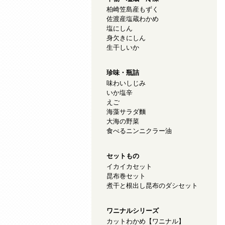
柏崎笠島産もずく
佐渡産塩蔵わかめ
塩にしん
身欠きにしん
生干しいか
珍味・瓶詰
味わいしじみ
いか塩辛
えご
海藻サラダ麵
大海の野菜
食べるニンニクラー油
セットもの
イカイカセット
昆布巻セット
煮干と根出し昆布のダシセット
ワニナルシリーズ
カットわかめ【ワニナル】