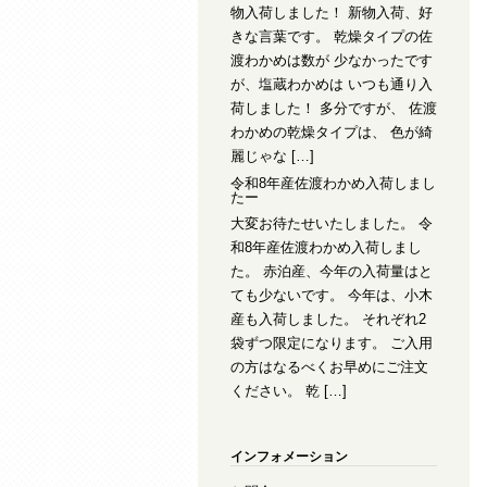
物入荷しました！ 新物入荷、好
きな言葉です。 乾燥タイプの佐
渡わかめは数が 少なかったです
が、塩蔵わかめは いつも通り入
荷しました！ 多分ですが、 佐渡
わかめの乾燥タイプは、 色が綺
麗じゃな […]
令和8年産佐渡わかめ入荷しまし
たー
大変お待たせいたしました。 令
和8年産佐渡わかめ入荷しまし
た。 赤泊産、今年の入荷量はと
ても少ないです。 今年は、小木
産も入荷しました。 それぞれ2
袋ずつ限定になります。 ご入用
の方はなるべくお早めにご注文
ください。 乾 […]
インフォメーション