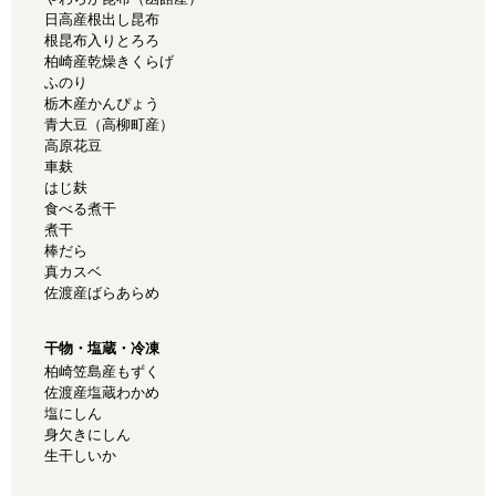
日高産根出し昆布
根昆布入りとろろ
柏崎産乾燥きくらげ
ふのり
栃木産かんぴょう
青大豆（高柳町産）
高原花豆
車麸
はじ麸
食べる煮干
煮干
棒だら
真カスベ
佐渡産ばらあらめ
干物・塩蔵・冷凍
柏崎笠島産もずく
佐渡産塩蔵わかめ
塩にしん
身欠きにしん
生干しいか