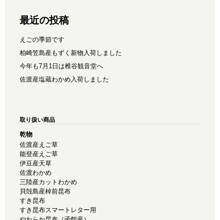
最近の投稿
えごの季節です
柏崎笠島産もずく新物入荷しました
今年も7月1日は椎谷観音堂へ
佐渡産塩蔵わかめ入荷しました
取り扱い商品
乾物
佐渡産えご草
能登産えご草
伊豆産天草
佐渡わかめ
三陸産カットわかめ
貝殻島産棹前昆布
すき昆布
すき昆布スマートレター用
やわらか昆布（函館産）