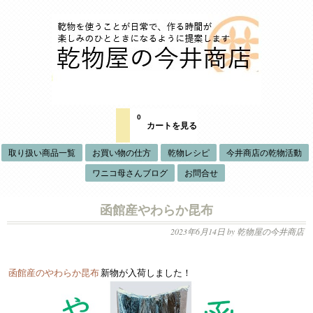
0
カートを見る
取り扱い商品一覧
お買い物の仕方
乾物レシピ
今井商店の乾物活動
ワニコ母さんブログ
お問合せ
函館産やわらか昆布
2023年6月14日
by 乾物屋の今井商店
函館産のやわらか昆布
新物が入荷しました！