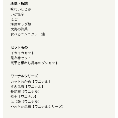
珍味・瓶詰
味わいしじみ
いか塩辛
えご
海藻サラダ麵
大海の野菜
食べるニンニクラー油
セットもの
イカイカセット
昆布巻セット
煮干と根出し昆布のダシセット
ワニナルシリーズ
カットわかめ【ワニナル】
すき昆布【ワニナル】
長昆布【ワニナル】
煮干【ワニナル】
はじ麸【ワニナル】
やわらか昆布【ワニナルシリーズ】