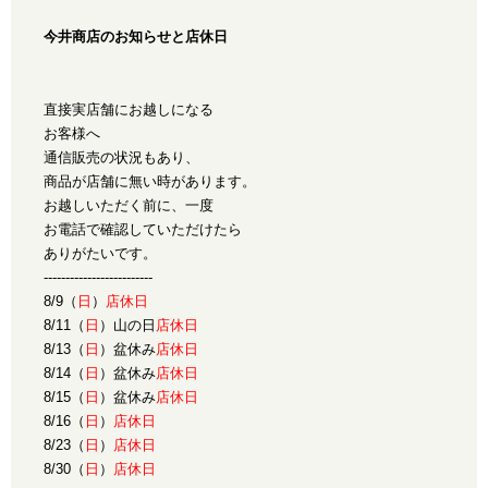
今井商店のお知らせと店休日
直接実店舗にお越しになる
お客様へ
通信販売の状況もあり、
商品が店舗に無い時があります。
お越しいただく前に、一度
お電話で確認していただけたら
ありがたいです。
-------------------------
8/9（
日
）
店休日
8/11（
日
）山の日
店休日
8/13（
日
）盆休み
店休日
8/14（
日
）盆休み
店休日
8/15（
日
）盆休み
店休日
8/16（
日
）
店休日
8/23（
日
）
店休日
8/30（
日
）
店休日