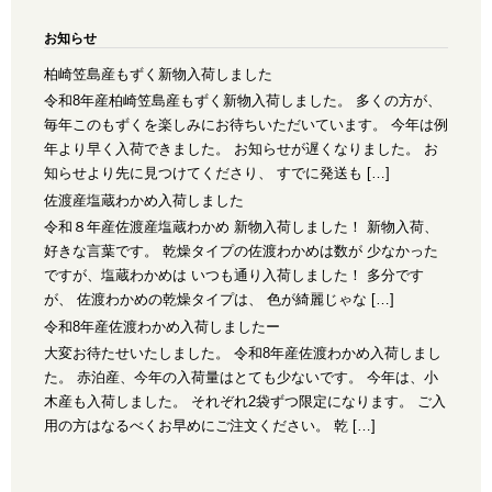
お知らせ
柏崎笠島産もずく新物入荷しました
令和8年産柏崎笠島産もずく新物入荷しました。 多くの方が、
毎年このもずくを楽しみにお待ちいただいています。 今年は例
年より早く入荷できました。 お知らせが遅くなりました。 お
知らせより先に見つけてくださり、 すでに発送も […]
佐渡産塩蔵わかめ入荷しました
令和８年産佐渡産塩蔵わかめ 新物入荷しました！ 新物入荷、
好きな言葉です。 乾燥タイプの佐渡わかめは数が 少なかった
ですが、塩蔵わかめは いつも通り入荷しました！ 多分です
が、 佐渡わかめの乾燥タイプは、 色が綺麗じゃな […]
令和8年産佐渡わかめ入荷しましたー
大変お待たせいたしました。 令和8年産佐渡わかめ入荷しまし
た。 赤泊産、今年の入荷量はとても少ないです。 今年は、小
木産も入荷しました。 それぞれ2袋ずつ限定になります。 ご入
用の方はなるべくお早めにご注文ください。 乾 […]