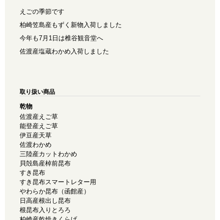
えごの季節です
柏崎笠島産もずく新物入荷しました
今年も7月1日は椎谷観音堂へ
佐渡産塩蔵わかめ入荷しました
取り扱い商品
乾物
佐渡産えご草
能登産えご草
伊豆産天草
佐渡わかめ
三陸産カットわかめ
貝殻島産棹前昆布
すき昆布
すき昆布スマートレター用
やわらか昆布（函館産）
日高産根出し昆布
根昆布入りとろろ
柏崎産乾燥きくらげ