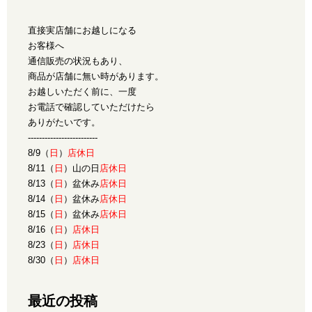
直接実店舗にお越しになる
お客様へ
通信販売の状況もあり、
商品が店舗に無い時があります。
お越しいただく前に、一度
お電話で確認していただけたら
ありがたいです。
-------------------------
8/9（
日
）
店休日
8/11（
日
）山の日
店休日
8/13（
日
）盆休み
店休日
8/14（
日
）盆休み
店休日
8/15（
日
）盆休み
店休日
8/16（
日
）
店休日
8/23（
日
）
店休日
8/30（
日
）
店休日
最近の投稿