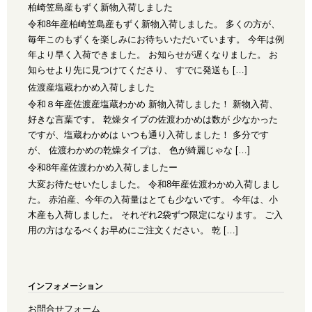
柏崎笠島産もずく新物入荷しました
令和8年産柏崎笠島産もずく新物入荷しました。 多くの方が、
毎年このもずくを楽しみにお待ちいただいています。 今年は例
年より早く入荷できました。 お知らせが遅くなりました。 お
知らせより先に見つけてくださり、 すでに発送も […]
佐渡産塩蔵わかめ入荷しました
令和８年産佐渡産塩蔵わかめ 新物入荷しました！ 新物入荷、
好きな言葉です。 乾燥タイプの佐渡わかめは数が 少なかった
ですが、塩蔵わかめは いつも通り入荷しました！ 多分です
が、 佐渡わかめの乾燥タイプは、 色が綺麗じゃな […]
令和8年産佐渡わかめ入荷しましたー
大変お待たせいたしました。 令和8年産佐渡わかめ入荷しまし
た。 赤泊産、今年の入荷量はとても少ないです。 今年は、小
木産も入荷しました。 それぞれ2袋ずつ限定になります。 ご入
用の方はなるべくお早めにご注文ください。 乾 […]
インフォメーション
お問合せフォーム