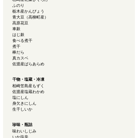
ふのり
栃木産かんぴょう
青大豆（高柳町産）
高原花豆
車麸
はじ麸
食べる煮干
煮干
棒だら
真カスベ
佐渡産ばらあらめ
干物・塩蔵・冷凍
柏崎笠島産もずく
佐渡産塩蔵わかめ
塩にしん
身欠きにしん
生干しいか
珍味・瓶詰
味わいしじみ
いか塩辛