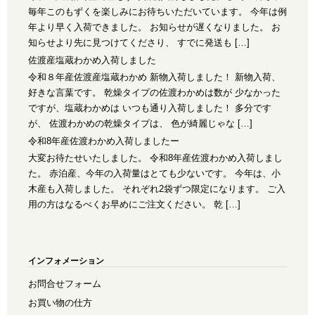
毎年このもずくを楽しみにお待ちいただいています。 今年は例
年より早く入荷できました。 お知らせが遅くなりました。 お
知らせより先に見つけてくださり、 すでに発送も […]
佐渡産塩蔵わかめ入荷しました
令和８年産佐渡産塩蔵わかめ 新物入荷しました！ 新物入荷、
好きな言葉です。 乾燥タイプの佐渡わかめは数が 少なかった
ですが、塩蔵わかめは いつも通り入荷しました！ 多分です
が、 佐渡わかめの乾燥タイプは、 色が綺麗じゃな […]
令和8年産佐渡わかめ入荷しましたー
大変お待たせいたしました。 令和8年産佐渡わかめ入荷しまし
た。 赤泊産、今年の入荷量はとても少ないです。 今年は、小
木産も入荷しました。 それぞれ2袋ずつ限定になります。 ご入
用の方はなるべくお早めにご注文ください。 乾 […]
インフォメーション
お問合せフォーム
お買い物の仕方