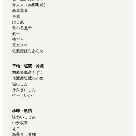
青大豆（高柳町産）
高原花豆
車麸
はじ麸
食べる煮干
煮干
棒だら
真カスベ
佐渡産ばらあらめ
干物・塩蔵・冷凍
柏崎笠島産もずく
佐渡産塩蔵わかめ
塩にしん
身欠きにしん
生干しいか
珍味・瓶詰
味わいしじみ
いか塩辛
えご
海藻サラダ麵