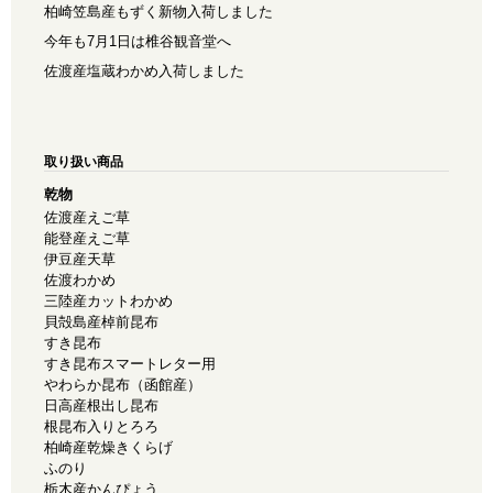
柏崎笠島産もずく新物入荷しました
今年も7月1日は椎谷観音堂へ
佐渡産塩蔵わかめ入荷しました
取り扱い商品
乾物
佐渡産えご草
能登産えご草
伊豆産天草
佐渡わかめ
三陸産カットわかめ
貝殻島産棹前昆布
すき昆布
すき昆布スマートレター用
やわらか昆布（函館産）
日高産根出し昆布
根昆布入りとろろ
柏崎産乾燥きくらげ
ふのり
栃木産かんぴょう