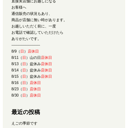
直接実店舗にお越しになる
お客様へ
通信販売の状況もあり、
商品が店舗に無い時があります。
お越しいただく前に、一度
お電話で確認していただけたら
ありがたいです。
-------------------------
8/9（
日
）
店休日
8/11（
日
）山の日
店休日
8/13（
日
）盆休み
店休日
8/14（
日
）盆休み
店休日
8/15（
日
）盆休み
店休日
8/16（
日
）
店休日
8/23（
日
）
店休日
8/30（
日
）
店休日
最近の投稿
えごの季節です