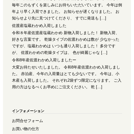
毎年このもずくを楽しみにお待ちいただいています。 今年は例
年より早く入荷できました。 お知らせが遅くなりました。 お
知らせより先に見つけてくださり、 すでに発送も […]
佐渡産塩蔵わかめ入荷しました
令和８年産佐渡産塩蔵わかめ 新物入荷しました！ 新物入荷、
好きな言葉です。 乾燥タイプの佐渡わかめは数が 少なかった
ですが、塩蔵わかめは いつも通り入荷しました！ 多分です
が、 佐渡わかめの乾燥タイプは、 色が綺麗じゃな […]
令和8年産佐渡わかめ入荷しましたー
大変お待たせいたしました。 令和8年産佐渡わかめ入荷しまし
た。 赤泊産、今年の入荷量はとても少ないです。 今年は、小
木産も入荷しました。 それぞれ2袋ずつ限定になります。 ご入
用の方はなるべくお早めにご注文ください。 乾 […]
インフォメーション
お問合せフォーム
お買い物の仕方