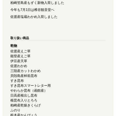
柏崎笠島産もずく新物入荷しました
今年も7月1日は椎谷観音堂へ
佐渡産塩蔵わかめ入荷しました
取り扱い商品
乾物
佐渡産えご草
能登産えご草
伊豆産天草
佐渡わかめ
三陸産カットわかめ
貝殻島産棹前昆布
すき昆布
すき昆布スマートレター用
やわらか昆布（函館産）
日高産根出し昆布
根昆布入りとろろ
柏崎産乾燥きくらげ
ふのり
栃木産かんぴょう