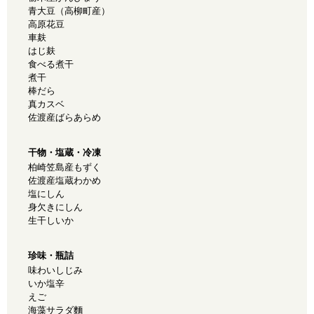
青大豆（高柳町産）
高原花豆
車麸
はじ麸
食べる煮干
煮干
棒だら
真カスベ
佐渡産ばらあらめ
干物・塩蔵・冷凍
柏崎笠島産もずく
佐渡産塩蔵わかめ
塩にしん
身欠きにしん
生干しいか
珍味・瓶詰
味わいしじみ
いか塩辛
えご
海藻サラダ麵