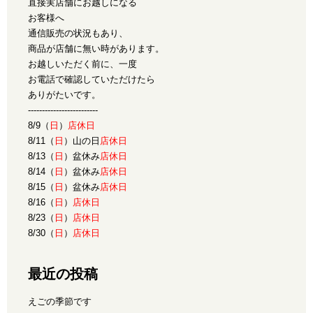
直接実店舗にお越しになる
お客様へ
通信販売の状況もあり、
商品が店舗に無い時があります。
お越しいただく前に、一度
お電話で確認していただけたら
ありがたいです。
-------------------------
8/9（
日
）
店休日
8/11（
日
）山の日
店休日
8/13（
日
）盆休み
店休日
8/14（
日
）盆休み
店休日
8/15（
日
）盆休み
店休日
8/16（
日
）
店休日
8/23（
日
）
店休日
8/30（
日
）
店休日
最近の投稿
えごの季節です