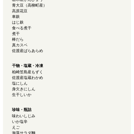
青大豆（高柳町産）
高原花豆
車麸
はじ麸
食べる煮干
煮干
棒だら
真カスベ
佐渡産ばらあらめ
干物・塩蔵・冷凍
柏崎笠島産もずく
佐渡産塩蔵わかめ
塩にしん
身欠きにしん
生干しいか
珍味・瓶詰
味わいしじみ
いか塩辛
えご
海藻サラダ麵