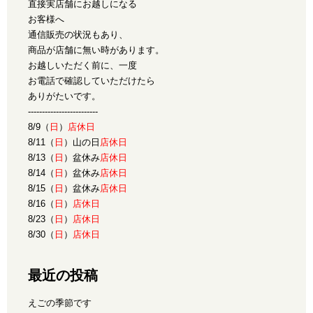
直接実店舗にお越しになる
お客様へ
通信販売の状況もあり、
商品が店舗に無い時があります。
お越しいただく前に、一度
お電話で確認していただけたら
ありがたいです。
-------------------------
8/9（
日
）
店休日
8/11（
日
）山の日
店休日
8/13（
日
）盆休み
店休日
8/14（
日
）盆休み
店休日
8/15（
日
）盆休み
店休日
8/16（
日
）
店休日
8/23（
日
）
店休日
8/30（
日
）
店休日
最近の投稿
えごの季節です