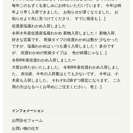
毎年このもずくを楽しみにお待ちいただいています。 今年は例
年より早く入荷できました。 お知らせが遅くなりました。 お
知らせより先に見つけてくださり、 すでに発送も […]
佐渡産塩蔵わかめ入荷しました
令和８年産佐渡産塩蔵わかめ 新物入荷しました！ 新物入荷、
好きな言葉です。 乾燥タイプの佐渡わかめは数が 少なかった
ですが、塩蔵わかめは いつも通り入荷しました！ 多分です
が、 佐渡わかめの乾燥タイプは、 色が綺麗じゃな […]
令和8年産佐渡わかめ入荷しましたー
大変お待たせいたしました。 令和8年産佐渡わかめ入荷しまし
た。 赤泊産、今年の入荷量はとても少ないです。 今年は、小
木産も入荷しました。 それぞれ2袋ずつ限定になります。 ご入
用の方はなるべくお早めにご注文ください。 乾 […]
インフォメーション
お問合せフォーム
お買い物の仕方