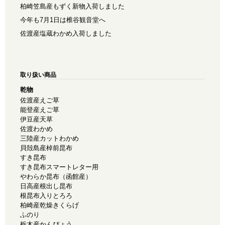
柏崎笠島産もずく新物入荷しました
今年も7月1日は椎谷観音堂へ
佐渡産塩蔵わかめ入荷しました
取り扱い商品
乾物
佐渡産えご草
能登産えご草
伊豆産天草
佐渡わかめ
三陸産カットわかめ
貝殻島産棹前昆布
すき昆布
すき昆布スマートレター用
やわらか昆布（函館産）
日高産根出し昆布
根昆布入りとろろ
柏崎産乾燥きくらげ
ふのり
栃木産かんぴょう