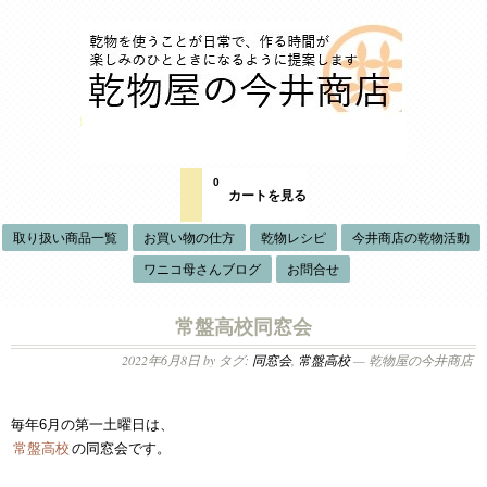
0
カートを見る
取り扱い商品一覧
お買い物の仕方
乾物レシピ
今井商店の乾物活動
ワニコ母さんブログ
お問合せ
常盤高校同窓会
2022年6月8日
by タグ:
同窓会
,
常盤高校
— 乾物屋の今井商店
毎年6月の第一土曜日は、
常盤高校
の同窓会です。