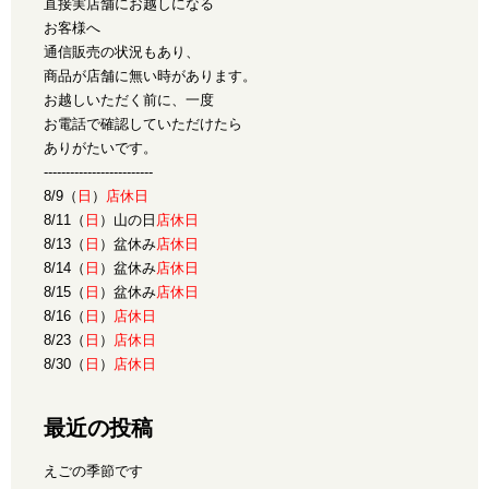
直接実店舗にお越しになる
お客様へ
通信販売の状況もあり、
商品が店舗に無い時があります。
お越しいただく前に、一度
お電話で確認していただけたら
ありがたいです。
-------------------------
8/9（
日
）
店休日
8/11（
日
）山の日
店休日
8/13（
日
）盆休み
店休日
8/14（
日
）盆休み
店休日
8/15（
日
）盆休み
店休日
8/16（
日
）
店休日
8/23（
日
）
店休日
8/30（
日
）
店休日
最近の投稿
えごの季節です