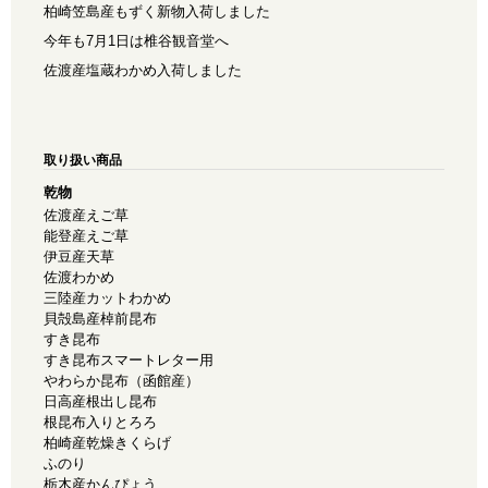
柏崎笠島産もずく新物入荷しました
今年も7月1日は椎谷観音堂へ
佐渡産塩蔵わかめ入荷しました
取り扱い商品
乾物
佐渡産えご草
能登産えご草
伊豆産天草
佐渡わかめ
三陸産カットわかめ
貝殻島産棹前昆布
すき昆布
すき昆布スマートレター用
やわらか昆布（函館産）
日高産根出し昆布
根昆布入りとろろ
柏崎産乾燥きくらげ
ふのり
栃木産かんぴょう