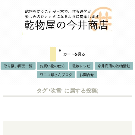
0
カートを見る
取り扱い商品一覧
お買い物の仕方
乾物レシピ
今井商店の乾物活動
ワニコ母さんブログ
お問合せ
タグ ‘吹雪’ に属する投稿;