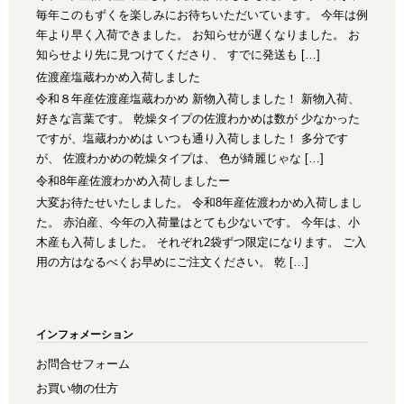
毎年このもずくを楽しみにお待ちいただいています。 今年は例
年より早く入荷できました。 お知らせが遅くなりました。 お
知らせより先に見つけてくださり、 すでに発送も […]
佐渡産塩蔵わかめ入荷しました
令和８年産佐渡産塩蔵わかめ 新物入荷しました！ 新物入荷、
好きな言葉です。 乾燥タイプの佐渡わかめは数が 少なかった
ですが、塩蔵わかめは いつも通り入荷しました！ 多分です
が、 佐渡わかめの乾燥タイプは、 色が綺麗じゃな […]
令和8年産佐渡わかめ入荷しましたー
大変お待たせいたしました。 令和8年産佐渡わかめ入荷しまし
た。 赤泊産、今年の入荷量はとても少ないです。 今年は、小
木産も入荷しました。 それぞれ2袋ずつ限定になります。 ご入
用の方はなるべくお早めにご注文ください。 乾 […]
インフォメーション
お問合せフォーム
お買い物の仕方