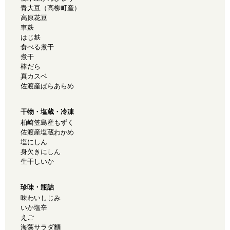
青大豆（高柳町産）
高原花豆
車麸
はじ麸
食べる煮干
煮干
棒だら
真カスベ
佐渡産ばらあらめ
干物・塩蔵・冷凍
柏崎笠島産もずく
佐渡産塩蔵わかめ
塩にしん
身欠きにしん
生干しいか
珍味・瓶詰
味わいしじみ
いか塩辛
えご
海藻サラダ麵