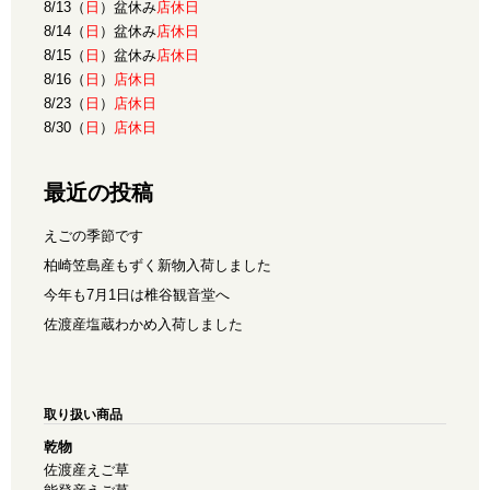
8/13（
日
）盆休み
店休日
8/14（
日
）盆休み
店休日
8/15（
日
）盆休み
店休日
8/16（
日
）
店休日
8/23（
日
）
店休日
8/30（
日
）
店休日
最近の投稿
えごの季節です
柏崎笠島産もずく新物入荷しました
今年も7月1日は椎谷観音堂へ
佐渡産塩蔵わかめ入荷しました
取り扱い商品
乾物
佐渡産えご草