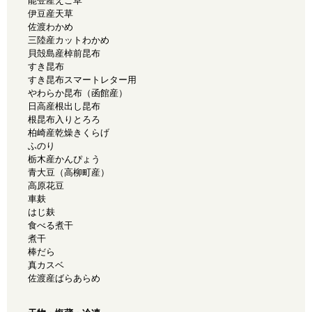
能登産えご草
伊豆産天草
佐渡わかめ
三陸産カットわかめ
貝殻島産棹前昆布
すき昆布
すき昆布スマートレター用
やわらか昆布（函館産）
日高産根出し昆布
根昆布入りとろろ
柏崎産乾燥きくらげ
ふのり
栃木産かんぴょう
青大豆（高柳町産）
高原花豆
車麸
はじ麸
食べる煮干
煮干
棒だら
真カスベ
佐渡産ばらあらめ