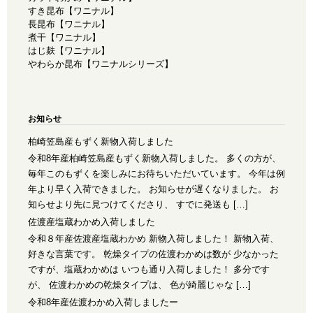
すき昆布【ワニナル】
長昆布【ワニナル】
煮干【ワニナル】
はじ麸【ワニナル】
やわらか昆布【ワニナルシリーズ】
お知らせ
柏崎笠島産もずく新物入荷しました
令和8年産柏崎笠島産もずく新物入荷しました。 多くの方が、
毎年このもずくを楽しみにお待ちいただいています。 今年は例
年より早く入荷できました。 お知らせが遅くなりました。 お
知らせより先に見つけてくださり、 すでに発送も […]
佐渡産塩蔵わかめ入荷しました
令和８年産佐渡産塩蔵わかめ 新物入荷しました！ 新物入荷、
好きな言葉です。 乾燥タイプの佐渡わかめは数が 少なかった
ですが、塩蔵わかめは いつも通り入荷しました！ 多分です
が、 佐渡わかめの乾燥タイプは、 色が綺麗じゃな […]
令和8年産佐渡わかめ入荷しましたー