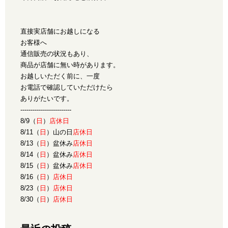
直接実店舗にお越しになる
お客様へ
通信販売の状況もあり、
商品が店舗に無い時があります。
お越しいただく前に、一度
お電話で確認していただけたら
ありがたいです。
-------------------------
8/9（
日
）
店休日
8/11（
日
）山の日
店休日
8/13（
日
）盆休み
店休日
8/14（
日
）盆休み
店休日
8/15（
日
）盆休み
店休日
8/16（
日
）
店休日
8/23（
日
）
店休日
8/30（
日
）
店休日