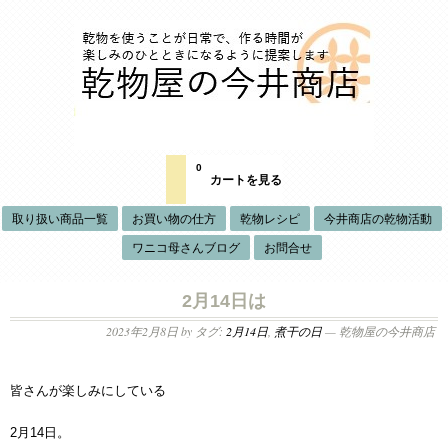
0
カートを見る
取り扱い商品一覧
お買い物の仕方
乾物レシピ
今井商店の乾物活動
ワニコ母さんブログ
お問合せ
2月14日は
2023年2月8日
by タグ:
2月14日
,
煮干の日
— 乾物屋の今井商店
皆さんが楽しみにしている
2月14日。