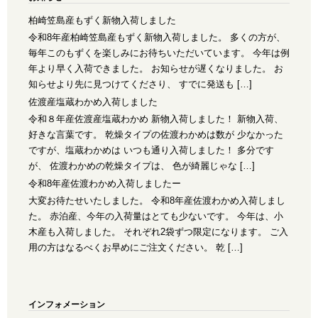
柏崎笠島産もずく新物入荷しました
令和8年産柏崎笠島産もずく新物入荷しました。 多くの方が、
毎年このもずくを楽しみにお待ちいただいています。 今年は例
年より早く入荷できました。 お知らせが遅くなりました。 お
知らせより先に見つけてくださり、 すでに発送も […]
佐渡産塩蔵わかめ入荷しました
令和８年産佐渡産塩蔵わかめ 新物入荷しました！ 新物入荷、
好きな言葉です。 乾燥タイプの佐渡わかめは数が 少なかった
ですが、塩蔵わかめは いつも通り入荷しました！ 多分です
が、 佐渡わかめの乾燥タイプは、 色が綺麗じゃな […]
令和8年産佐渡わかめ入荷しましたー
大変お待たせいたしました。 令和8年産佐渡わかめ入荷しまし
た。 赤泊産、今年の入荷量はとても少ないです。 今年は、小
木産も入荷しました。 それぞれ2袋ずつ限定になります。 ご入
用の方はなるべくお早めにご注文ください。 乾 […]
インフォメーション