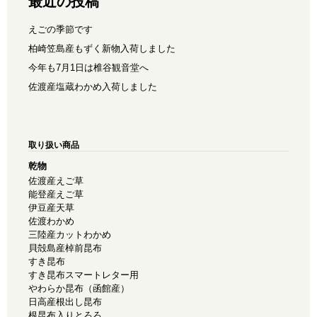
最近の投稿
えごの季節です
柏崎笠島産もずく新物入荷しました
今年も7月1日は椎谷観音堂へ
佐渡産塩蔵わかめ入荷しました
取り扱い商品
乾物
佐渡産えご草
能登産えご草
伊豆産天草
佐渡わかめ
三陸産カットわかめ
貝殻島産棹前昆布
すき昆布
すき昆布スマートレター用
やわらか昆布（函館産）
日高産根出し昆布
根昆布入りとろろ