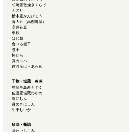
柏崎産乾燥きくらげ
ふのり
栃木産かんぴょう
青大豆（高柳町産）
高原花豆
車麸
はじ麸
食べる煮干
煮干
棒だら
真カスベ
佐渡産ばらあらめ
干物・塩蔵・冷凍
柏崎笠島産もずく
佐渡産塩蔵わかめ
塩にしん
身欠きにしん
生干しいか
珍味・瓶詰
味わいしじみ