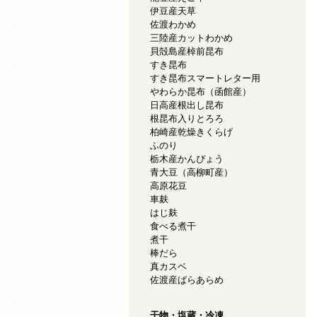
伊豆産天草
佐渡わかめ
三陸産カットわかめ
貝殻島産棹前昆布
すき昆布
すき昆布スマートレター用
やわらか昆布（函館産）
日高産根出し昆布
根昆布入りとろろ
柏崎産乾燥きくらげ
ふのり
栃木産かんぴょう
青大豆（高柳町産）
高原花豆
車麸
はじ麸
食べる煮干
煮干
棒だら
真カスベ
佐渡産ばらあらめ
干物・塩蔵・冷凍