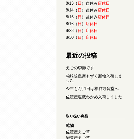
8/13（
日
）盆休み
店休日
8/14（
日
）盆休み
店休日
8/15（
日
）盆休み
店休日
8/16（
日
）
店休日
8/23（
日
）
店休日
8/30（
日
）
店休日
最近の投稿
えごの季節です
柏崎笠島産もずく新物入荷しま
した
今年も7月1日は椎谷観音堂へ
佐渡産塩蔵わかめ入荷しました
取り扱い商品
乾物
佐渡産えご草
能登産えご草