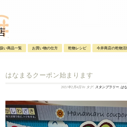
扱い商品一覧
お買い物の仕方
乾物レシピ
今井商店の乾物活
はなまるクーポン始まります
2021年2月4日
by タグ:
スタンプラリー
,
は