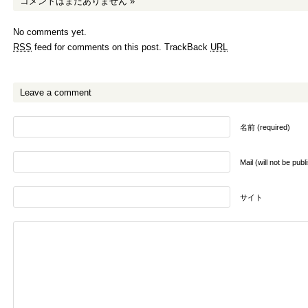
コメントはまだありません
»
No comments yet.
RSS
feed for comments on this post.
TrackBack
URL
Leave a comment
名前 (required)
Mail (will not be pub
サイト