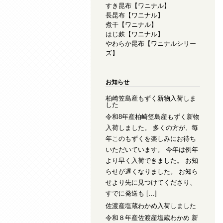
すき昆布【ワニナル】
長昆布【ワニナル】
煮干【ワニナル】
はじ麸【ワニナル】
やわらか昆布【ワニナルシリー
ズ】
お知らせ
柏崎笠島産もずく新物入荷しま
した
令和8年産柏崎笠島産もずく新物
入荷しました。 多くの方が、毎
年このもずくを楽しみにお待ち
いただいています。 今年は例年
より早く入荷できました。 お知
らせが遅くなりました。 お知ら
せより先に見つけてくださり、
すでに発送も […]
佐渡産塩蔵わかめ入荷しました
令和８年産佐渡産塩蔵わかめ 新