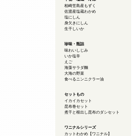
柏崎笠島産もずく
佐渡産塩蔵わかめ
塩にしん
身欠きにしん
生干しいか
珍味・瓶詰
味わいしじみ
いか塩辛
えご
海藻サラダ麵
大海の野菜
食べるニンニクラー油
セットもの
イカイカセット
昆布巻セット
煮干と根出し昆布のダシセット
ワニナルシリーズ
カットわかめ【ワニナル】