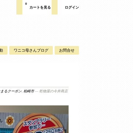
0
カートを見る
ログイン
動
ワニコ母さんブログ
お問合せ
なまるクーポン
,
柏崎市
— 乾物屋の今井商店