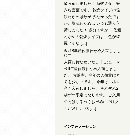
物入荷しました！ 新物入荷、好
きな言葉です。 乾燥タイプの佐
渡わかめは数が 少なかったです
が、塩蔵わかめは いつも通り入
荷しました！ 多分ですが、 佐渡
わかめの乾燥タイプは、 色が綺
麗じゃな […]
令和8年産佐渡わかめ入荷しまし
たー
大変お待たせいたしました。 令
和8年産佐渡わかめ入荷しまし
た。 赤泊産、今年の入荷量はと
ても少ないです。 今年は、小木
産も入荷しました。 それぞれ2
袋ずつ限定になります。 ご入用
の方はなるべくお早めにご注文
ください。 乾 […]
インフォメーション