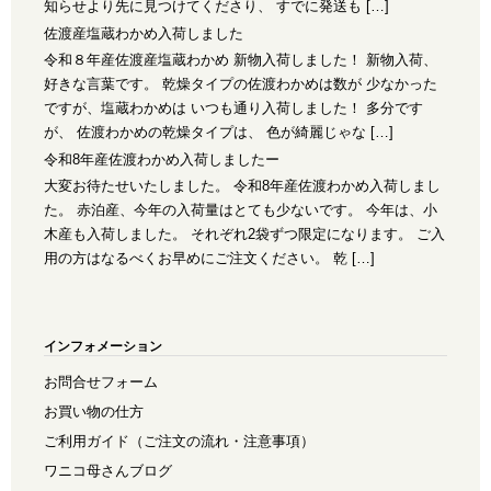
知らせより先に見つけてくださり、 すでに発送も […]
佐渡産塩蔵わかめ入荷しました
令和８年産佐渡産塩蔵わかめ 新物入荷しました！ 新物入荷、
好きな言葉です。 乾燥タイプの佐渡わかめは数が 少なかった
ですが、塩蔵わかめは いつも通り入荷しました！ 多分です
が、 佐渡わかめの乾燥タイプは、 色が綺麗じゃな […]
令和8年産佐渡わかめ入荷しましたー
大変お待たせいたしました。 令和8年産佐渡わかめ入荷しまし
た。 赤泊産、今年の入荷量はとても少ないです。 今年は、小
木産も入荷しました。 それぞれ2袋ずつ限定になります。 ご入
用の方はなるべくお早めにご注文ください。 乾 […]
インフォメーション
お問合せフォーム
お買い物の仕方
ご利用ガイド（ご注文の流れ・注意事項）
ワニコ母さんブログ