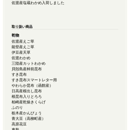
佐渡産塩蔵わかめ入荷しました
取り扱い商品
乾物
佐渡産えご草
能登産えご草
伊豆産天草
佐渡わかめ
三陸産カットわかめ
貝殻島産棹前昆布
すき昆布
すき昆布スマートレター用
やわらか昆布（函館産）
日高産根出し昆布
根昆布入りとろろ
柏崎産乾燥きくらげ
ふのり
栃木産かんぴょう
青大豆（高柳町産）
高原花豆
車麸