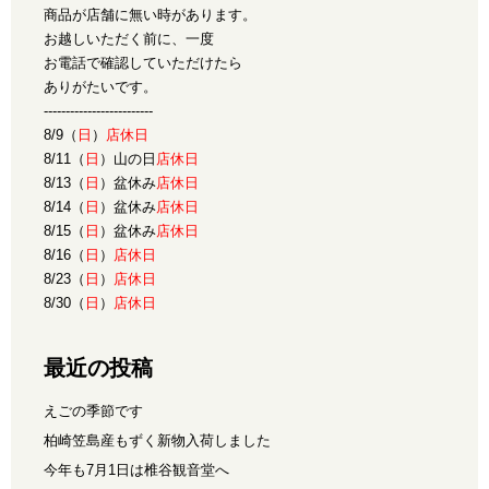
商品が店舗に無い時があります。
お越しいただく前に、一度
お電話で確認していただけたら
ありがたいです。
-------------------------
8/9（
日
）
店休日
8/11（
日
）山の日
店休日
8/13（
日
）盆休み
店休日
8/14（
日
）盆休み
店休日
8/15（
日
）盆休み
店休日
8/16（
日
）
店休日
8/23（
日
）
店休日
8/30（
日
）
店休日
最近の投稿
えごの季節です
柏崎笠島産もずく新物入荷しました
今年も7月1日は椎谷観音堂へ