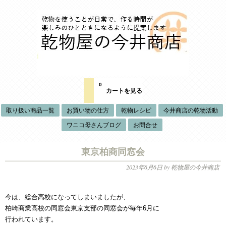
0
カートを見る
取り扱い商品一覧
お買い物の仕方
乾物レシピ
今井商店の乾物活動
ワニコ母さんブログ
お問合せ
東京柏商同窓会
2023年6月6日
by 乾物屋の今井商店
今は、総合高校になってしまいましたが、
柏崎商業高校の同窓会東京支部の同窓会が毎年6月に
行われています。