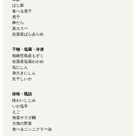
はじ麸
食べる煮干
煮干
棒だら
真カスベ
佐渡産ばらあらめ
干物・塩蔵・冷凍
柏崎笠島産もずく
佐渡産塩蔵わかめ
塩にしん
身欠きにしん
生干しいか
珍味・瓶詰
味わいしじみ
いか塩辛
えご
海藻サラダ麵
大海の野菜
食べるニンニクラー油