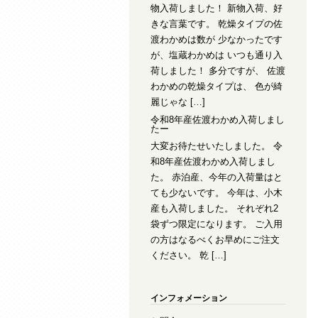
物入荷しました！ 新物入荷、好
きな言葉です。 乾燥タイプの佐
渡わかめは数が 少なかったです
が、塩蔵わかめは いつも通り入
荷しました！ 多分ですが、 佐渡
わかめの乾燥タイプは、 色が綺
麗じゃな […]
令和8年産佐渡わかめ入荷しまし
たー
大変お待たせいたしました。 令
和8年産佐渡わかめ入荷しまし
た。 赤泊産、今年の入荷量はと
ても少ないです。 今年は、小木
産も入荷しました。 それぞれ2
袋ずつ限定になります。 ご入用
の方はなるべくお早めにご注文
ください。 乾 […]
インフォメーション