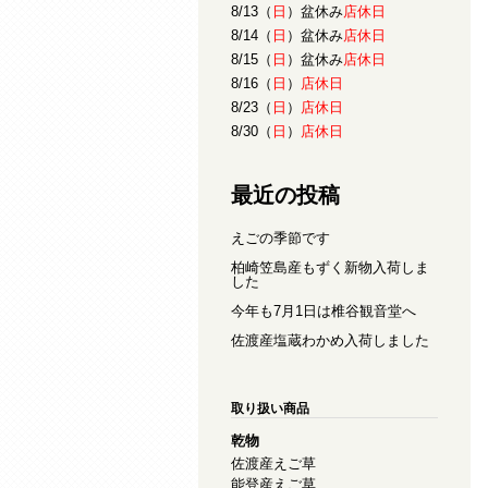
8/13（
日
）盆休み
店休日
8/14（
日
）盆休み
店休日
8/15（
日
）盆休み
店休日
8/16（
日
）
店休日
8/23（
日
）
店休日
8/30（
日
）
店休日
最近の投稿
えごの季節です
柏崎笠島産もずく新物入荷しま
した
今年も7月1日は椎谷観音堂へ
佐渡産塩蔵わかめ入荷しました
取り扱い商品
乾物
佐渡産えご草
能登産えご草