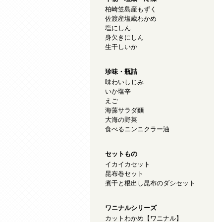
柏崎笠島産もずく
佐渡産塩蔵わかめ
塩にしん
身欠きにしん
生干しいか
珍味・瓶詰
味わいしじみ
いか塩辛
えご
海藻サラダ麵
大海の野菜
食べるニンニクラー油
セットもの
イカイカセット
昆布巻セット
煮干と根出し昆布のダシセット
ワニナルシリーズ
カットわかめ【ワニナル】