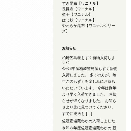
すき昆布【ワニナル】
長昆布【ワニナル】
煮干【ワニナル】
はじ麸【ワニナル】
やわらか昆布【ワニナルシリー
ズ】
お知らせ
柏崎笠島産もずく新物入荷しま
した
令和8年産柏崎笠島産もずく新物
入荷しました。 多くの方が、毎
年このもずくを楽しみにお待ち
いただいています。 今年は例年
より早く入荷できました。 お知
らせが遅くなりました。 お知ら
せより先に見つけてくださり、
すでに発送も […]
佐渡産塩蔵わかめ入荷しました
令和８年産佐渡産塩蔵わかめ 新