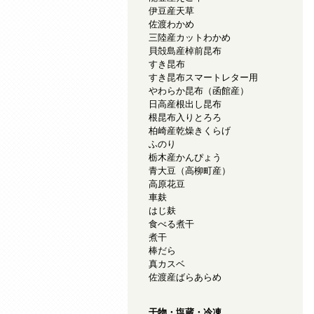
伊豆産天草
佐渡わかめ
三陸産カットわかめ
貝殻島産棹前昆布
すき昆布
すき昆布スマートレター用
やわらか昆布（函館産）
日高産根出し昆布
根昆布入りとろろ
柏崎産乾燥きくらげ
ふのり
栃木産かんぴょう
青大豆（高柳町産）
高原花豆
車麸
はじ麸
食べる煮干
煮干
棒だら
真カスベ
佐渡産ばらあらめ
干物・塩蔵・冷凍