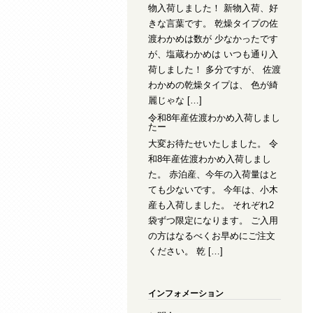
物入荷しました！ 新物入荷、好
きな言葉です。 乾燥タイプの佐
渡わかめは数が 少なかったです
が、塩蔵わかめは いつも通り入
荷しました！ 多分ですが、 佐渡
わかめの乾燥タイプは、 色が綺
麗じゃな […]
令和8年産佐渡わかめ入荷しまし
たー
大変お待たせいたしました。 令
和8年産佐渡わかめ入荷しまし
た。 赤泊産、今年の入荷量はと
ても少ないです。 今年は、小木
産も入荷しました。 それぞれ2
袋ずつ限定になります。 ご入用
の方はなるべくお早めにご注文
ください。 乾 […]
インフォメーション