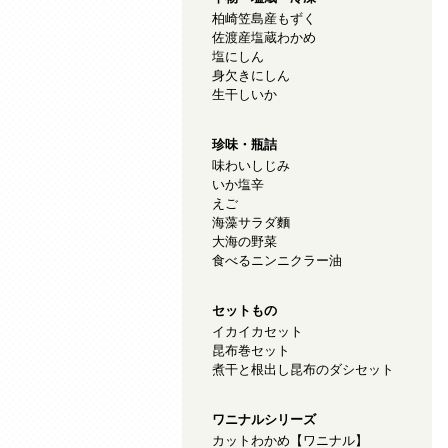
柏崎笠島産もずく
佐渡産塩蔵わかめ
塩にしん
身欠きにしん
生干しいか
珍味・瓶詰
味わいしじみ
いか塩辛
えご
海藻サラダ麵
大海の野菜
食べるニンニクラー油
セットもの
イカイカセット
昆布巻セット
煮干と根出し昆布のダシセット
ワニナルシリーズ
カットわかめ【ワニナル】