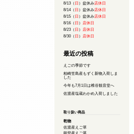
8/13（
日
）盆休み
店休日
8/14（
日
）盆休み
店休日
8/15（
日
）盆休み
店休日
8/16（
日
）
店休日
8/23（
日
）
店休日
8/30（
日
）
店休日
最近の投稿
えごの季節です
柏崎笠島産もずく新物入荷しま
した
今年も7月1日は椎谷観音堂へ
佐渡産塩蔵わかめ入荷しました
取り扱い商品
乾物
佐渡産えご草
能登産えご草