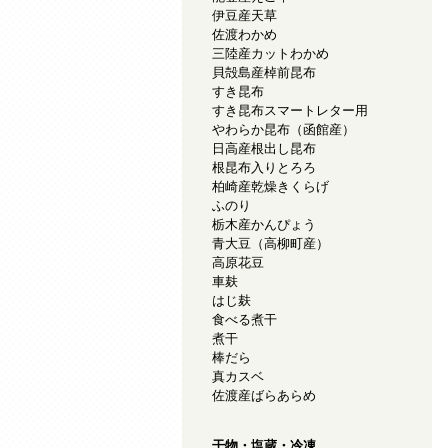
伊豆産天草
佐渡わかめ
三陸産カットわかめ
貝殻島産棹前昆布
すき昆布
すき昆布スマートレター用
やわらか昆布（函館産）
日高産根出し昆布
根昆布入りとろろ
柏崎産乾燥きくらげ
ふのり
栃木産かんぴょう
青大豆（高柳町産）
高原花豆
車麸
はじ麸
食べる煮干
煮干
棒だら
真カスベ
佐渡産ばらあらめ
干物・塩蔵・冷凍