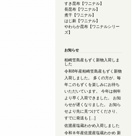
すき昆布【ワニナル】
長昆布【ワニナル】
煮干【ワニナル】
はじ麸【ワニナル】
やわらか昆布【ワニナルシリー
ズ】
お知らせ
柏崎笠島産もずく新物入荷しま
した
令和8年産柏崎笠島産もずく新物
入荷しました。 多くの方が、毎
年このもずくを楽しみにお待ち
いただいています。 今年は例年
より早く入荷できました。 お知
らせが遅くなりました。 お知ら
せより先に見つけてくださり、
すでに発送も […]
佐渡産塩蔵わかめ入荷しました
令和８年産佐渡産塩蔵わかめ 新