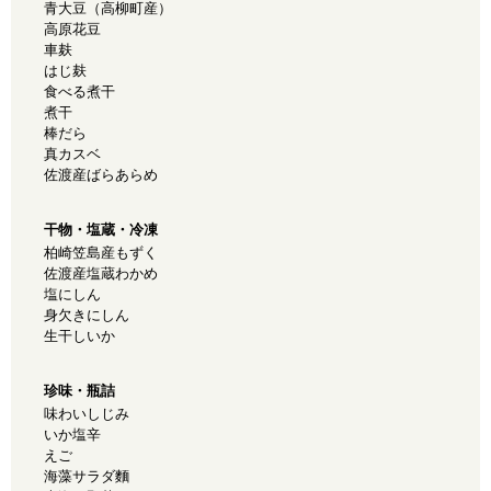
青大豆（高柳町産）
高原花豆
車麸
はじ麸
食べる煮干
煮干
棒だら
真カスベ
佐渡産ばらあらめ
干物・塩蔵・冷凍
柏崎笠島産もずく
佐渡産塩蔵わかめ
塩にしん
身欠きにしん
生干しいか
珍味・瓶詰
味わいしじみ
いか塩辛
えご
海藻サラダ麵