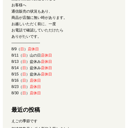
お客様へ
通信販売の状況もあり、
商品が店舗に無い時があります。
お越しいただく前に、一度
お電話で確認していただけたら
ありがたいです。
-------------------------
8/9（
日
）
店休日
8/11（
日
）山の日
店休日
8/13（
日
）盆休み
店休日
8/14（
日
）盆休み
店休日
8/15（
日
）盆休み
店休日
8/16（
日
）
店休日
8/23（
日
）
店休日
8/30（
日
）
店休日
最近の投稿
えごの季節です