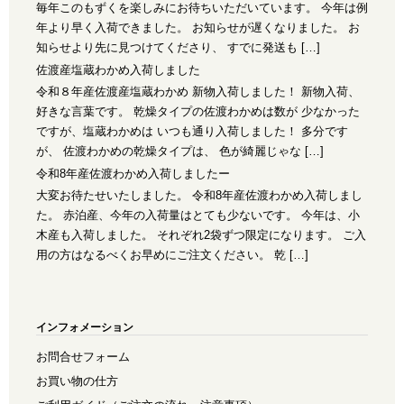
毎年このもずくを楽しみにお待ちいただいています。 今年は例
年より早く入荷できました。 お知らせが遅くなりました。 お
知らせより先に見つけてくださり、 すでに発送も […]
佐渡産塩蔵わかめ入荷しました
令和８年産佐渡産塩蔵わかめ 新物入荷しました！ 新物入荷、
好きな言葉です。 乾燥タイプの佐渡わかめは数が 少なかった
ですが、塩蔵わかめは いつも通り入荷しました！ 多分です
が、 佐渡わかめの乾燥タイプは、 色が綺麗じゃな […]
令和8年産佐渡わかめ入荷しましたー
大変お待たせいたしました。 令和8年産佐渡わかめ入荷しまし
た。 赤泊産、今年の入荷量はとても少ないです。 今年は、小
木産も入荷しました。 それぞれ2袋ずつ限定になります。 ご入
用の方はなるべくお早めにご注文ください。 乾 […]
インフォメーション
お問合せフォーム
お買い物の仕方