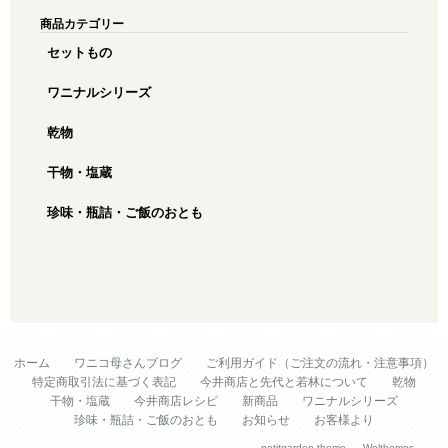
商品カテゴリー
セットもの
ワニナルシリーズ
乾物
干物・塩蔵
珍味・瓶詰・ご飯のおとも
ホーム
ワニコ母さんブログ
ご利用ガイド（ご注文の流れ・注意事項）
特定商取引法に基づく表記
今井商店と先代と若林について
乾物
干物・塩蔵
今井商店レシピ
新商品
ワニナルシリーズ
珍味・瓶詰・ご飯のおとも
お知らせ
お客様より
© Copyright 2026. powered by 乾物屋の今井商店.
petitgarden theme
by
Welthemes
.