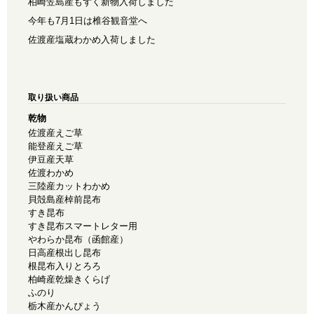
柏崎笠島産もずく新物入荷しました
今年も7月1日は椎谷観音堂へ
佐渡産塩蔵わかめ入荷しました
取り扱い商品
乾物
佐渡産えご草
能登産えご草
伊豆産天草
佐渡わかめ
三陸産カットわかめ
貝殻島産棹前昆布
すき昆布
すき昆布スマートレター用
やわらか昆布（函館産）
日高産根出し昆布
根昆布入りとろろ
柏崎産乾燥きくらげ
ふのり
栃木産かんぴょう