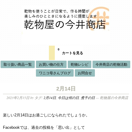
0
カートを見る
取り扱い商品一覧
お買い物の仕方
乾物レシピ
今井商店の乾物活動
ワニコ母さんブログ
お問合せ
2月14日
2023年2月15日
by タグ:
2月14日
,
今日は何の日
,
煮干の日
— 乾物屋の今井商店
楽しい2月14日はお過ごしになられたでしょうか。
Facebookでは、過去の投稿を「思い出」として