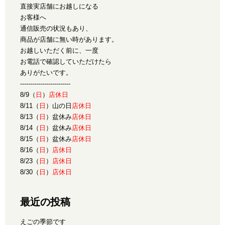
直接実店舗にお越しになる
お客様へ
通信販売の状況もあり、
商品が店舗に無い時があります。
お越しいただく前に、一度
お電話で確認していただけたら
ありがたいです。
-------------------------
8/9（
日
）
店休日
8/11（
日
）山の日
店休日
8/13（
日
）盆休み
店休日
8/14（
日
）盆休み
店休日
8/15（
日
）盆休み
店休日
8/16（
日
）
店休日
8/23（
日
）
店休日
8/30（
日
）
店休日
最近の投稿
えごの季節です