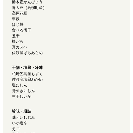
栃木産かんぴょう
青大豆（高柳町産）
高原花豆
車麸
はじ麸
食べる煮干
煮干
棒だら
真カスベ
佐渡産ばらあらめ
干物・塩蔵・冷凍
柏崎笠島産もずく
佐渡産塩蔵わかめ
塩にしん
身欠きにしん
生干しいか
珍味・瓶詰
味わいしじみ
いか塩辛
えご