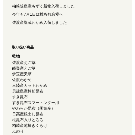
柏崎笠島産もずく新物入荷しました
今年も7月1日は椎谷観音堂へ
佐渡産塩蔵わかめ入荷しました
取り扱い商品
乾物
佐渡産えご草
能登産えご草
伊豆産天草
佐渡わかめ
三陸産カットわかめ
貝殻島産棹前昆布
すき昆布
すき昆布スマートレター用
やわらか昆布（函館産）
日高産根出し昆布
根昆布入りとろろ
柏崎産乾燥きくらげ
ふのり