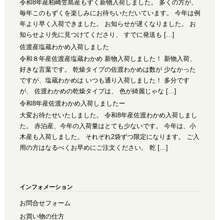
令和8年産柏崎笠島産もずく新物入荷しました。 多くの方が、
毎年このもずくを楽しみにお待ちいただいています。 今年は例
年より早く入荷できました。 お知らせが遅くなりました。 お
知らせより先に見つけてくださり、 すでに発送も […]
佐渡産塩蔵わかめ入荷しました
令和８年産佐渡産塩蔵わかめ 新物入荷しました！ 新物入荷、
好きな言葉です。 乾燥タイプの佐渡わかめは数が 少なかった
ですが、塩蔵わかめは いつも通り入荷しました！ 多分です
が、 佐渡わかめの乾燥タイプは、 色が綺麗じゃな […]
令和8年産佐渡わかめ入荷しましたー
大変お待たせいたしました。 令和8年産佐渡わかめ入荷しまし
た。 赤泊産、今年の入荷量はとても少ないです。 今年は、小
木産も入荷しました。 それぞれ2袋ずつ限定になります。 ご入
用の方はなるべくお早めにご注文ください。 乾 […]
インフォメーション
お問合せフォーム
お買い物の仕方