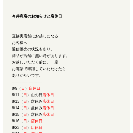
今井商店のお知らせと店休日
直接実店舗にお越しになる
お客様へ
通信販売の状況もあり、
商品が店舗に無い時があります。
お越しいただく前に、一度
お電話で確認していただけたら
ありがたいです。
-------------------------
8/9（
日
）
店休日
8/11（
日
）山の日
店休日
8/13（
日
）盆休み
店休日
8/14（
日
）盆休み
店休日
8/15（
日
）盆休み
店休日
8/16（
日
）
店休日
8/23（
日
）
店休日