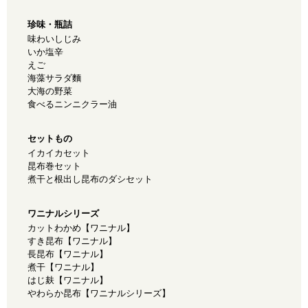
珍味・瓶詰
味わいしじみ
いか塩辛
えご
海藻サラダ麵
大海の野菜
食べるニンニクラー油
セットもの
イカイカセット
昆布巻セット
煮干と根出し昆布のダシセット
ワニナルシリーズ
カットわかめ【ワニナル】
すき昆布【ワニナル】
長昆布【ワニナル】
煮干【ワニナル】
はじ麸【ワニナル】
やわらか昆布【ワニナルシリーズ】