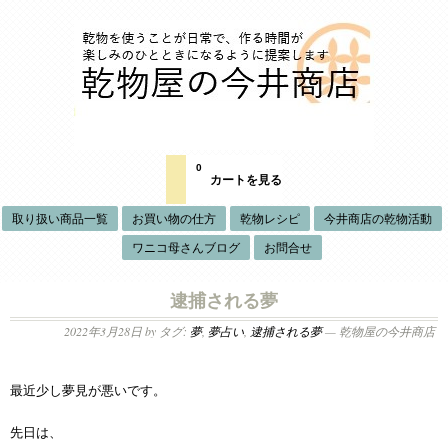
0
カートを見る
取り扱い商品一覧
お買い物の仕方
乾物レシピ
今井商店の乾物活動
ワニコ母さんブログ
お問合せ
逮捕される夢
2022年3月28日
by タグ:
夢
,
夢占い
,
逮捕される夢
— 乾物屋の今井商店
最近少し夢見が悪いです。
先日は、