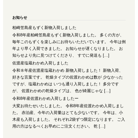
お知らせ
柏崎笠島産もずく新物入荷しました
令和8年産柏崎笠島産もずく新物入荷しました。 多くの方が、
毎年このもずくを楽しみにお待ちいただいています。 今年は例
年より早く入荷できました。 お知らせが遅くなりました。 お
知らせより先に見つけてくださり、 すでに発送も […]
佐渡産塩蔵わかめ入荷しました
令和８年産佐渡産塩蔵わかめ 新物入荷しました！ 新物入荷、
好きな言葉です。 乾燥タイプの佐渡わかめは数が 少なかった
ですが、塩蔵わかめは いつも通り入荷しました！ 多分です
が、 佐渡わかめの乾燥タイプは、 色が綺麗じゃな […]
令和8年産佐渡わかめ入荷しましたー
大変お待たせいたしました。 令和8年産佐渡わかめ入荷しまし
た。 赤泊産、今年の入荷量はとても少ないです。 今年は、小
木産も入荷しました。 それぞれ2袋ずつ限定になります。 ご入
用の方はなるべくお早めにご注文ください。 乾 […]