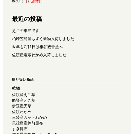
8/30（
日
）
店休日
最近の投稿
えごの季節です
柏崎笠島産もずく新物入荷しました
今年も7月1日は椎谷観音堂へ
佐渡産塩蔵わかめ入荷しました
取り扱い商品
乾物
佐渡産えご草
能登産えご草
伊豆産天草
佐渡わかめ
三陸産カットわかめ
貝殻島産棹前昆布
すき昆布