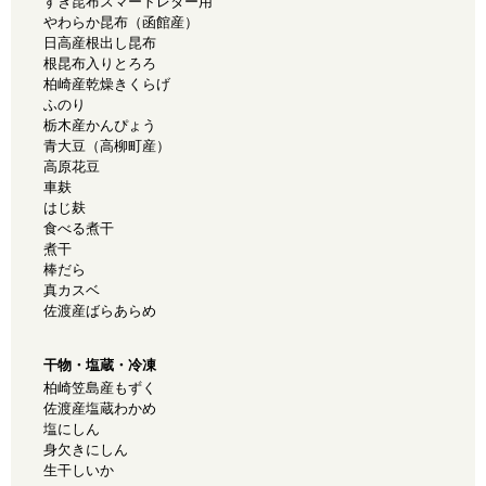
すき昆布スマートレター用
やわらか昆布（函館産）
日高産根出し昆布
根昆布入りとろろ
柏崎産乾燥きくらげ
ふのり
栃木産かんぴょう
青大豆（高柳町産）
高原花豆
車麸
はじ麸
食べる煮干
煮干
棒だら
真カスベ
佐渡産ばらあらめ
干物・塩蔵・冷凍
柏崎笠島産もずく
佐渡産塩蔵わかめ
塩にしん
身欠きにしん
生干しいか