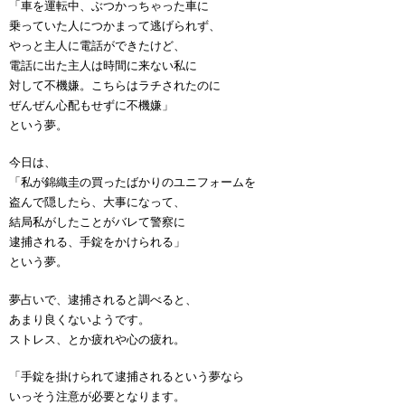
「車を運転中、ぶつかっちゃった車に
乗っていた人につかまって逃げられず、
やっと主人に電話ができたけど、
電話に出た主人は時間に来ない私に
対して不機嫌。こちらはラチされたのに
ぜんぜん心配もせずに不機嫌」
という夢。
今日は、
「私が錦織圭の買ったばかりのユニフォームを
盗んで隠したら、大事になって、
結局私がしたことがバレて警察に
逮捕される、手錠をかけられる」
という夢。
夢占いで、逮捕されると調べると、
あまり良くないようです。
ストレス、とか疲れや心の疲れ。
「手錠を掛けられて逮捕されるという夢なら
いっそう注意が必要となります。