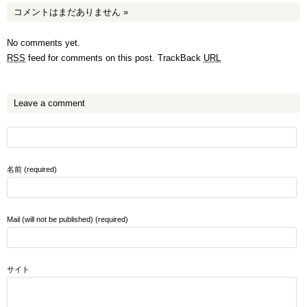
コメントはまだありません
»
No comments yet.
RSS
feed for comments on this post.
TrackBack
URL
Leave a comment
名前 (required)
Mail (will not be published) (required)
サイト