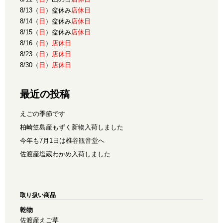
8/13（
日
）盆休み
店休日
8/14（
日
）盆休み
店休日
8/15（
日
）盆休み
店休日
8/16（
日
）
店休日
8/23（
日
）
店休日
8/30（
日
）
店休日
最近の投稿
えごの季節です
柏崎笠島産もずく新物入荷しました
今年も7月1日は椎谷観音堂へ
佐渡産塩蔵わかめ入荷しました
取り扱い商品
乾物
佐渡産えご草