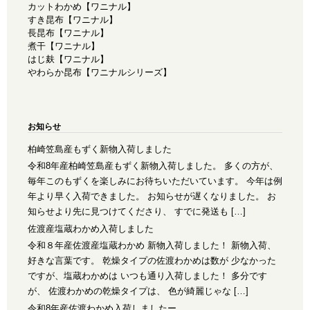
カットわかめ【ワニナル】
すき昆布【ワニナル】
長昆布【ワニナル】
煮干【ワニナル】
はじ麸【ワニナル】
やわらか昆布【ワニナルシリーズ】
お知らせ
柏崎笠島産もずく新物入荷しました
令和8年産柏崎笠島産もずく新物入荷しました。 多くの方が、
毎年このもずくを楽しみにお待ちいただいています。 今年は例
年より早く入荷できました。 お知らせが遅くなりました。 お
知らせより先に見つけてくださり、 すでに発送も […]
佐渡産塩蔵わかめ入荷しました
令和８年産佐渡産塩蔵わかめ 新物入荷しました！ 新物入荷、
好きな言葉です。 乾燥タイプの佐渡わかめは数が 少なかった
ですが、塩蔵わかめは いつも通り入荷しました！ 多分です
が、 佐渡わかめの乾燥タイプは、 色が綺麗じゃな […]
令和8年産佐渡わかめ入荷しましたー