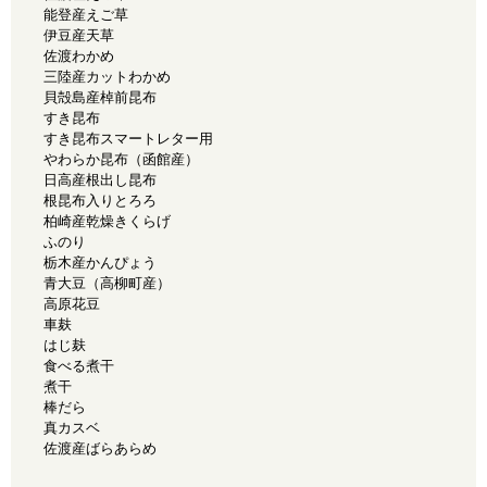
能登産えご草
伊豆産天草
佐渡わかめ
三陸産カットわかめ
貝殻島産棹前昆布
すき昆布
すき昆布スマートレター用
やわらか昆布（函館産）
日高産根出し昆布
根昆布入りとろろ
柏崎産乾燥きくらげ
ふのり
栃木産かんぴょう
青大豆（高柳町産）
高原花豆
車麸
はじ麸
食べる煮干
煮干
棒だら
真カスベ
佐渡産ばらあらめ