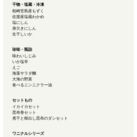
干物・塩蔵・冷凍
柏崎笠島産もずく
佐渡産塩蔵わかめ
塩にしん
身欠きにしん
生干しいか
珍味・瓶詰
味わいしじみ
いか塩辛
えご
海藻サラダ麵
大海の野菜
食べるニンニクラー油
セットもの
イカイカセット
昆布巻セット
煮干と根出し昆布のダシセット
ワニナルシリーズ