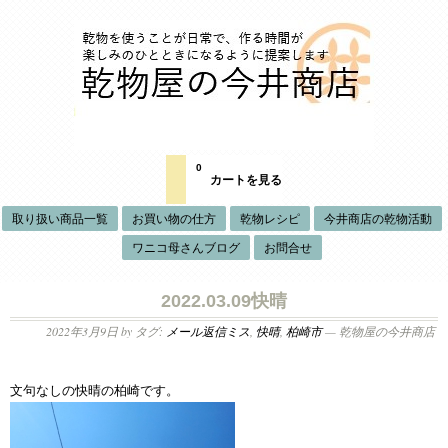
0
カートを見る
取り扱い商品一覧
お買い物の仕方
乾物レシピ
今井商店の乾物活動
ワニコ母さんブログ
お問合せ
2022.03.09快晴
2022年3月9日
by タグ:
メール返信ミス
,
快晴
,
柏崎市
— 乾物屋の今井商店
文句なしの快晴の柏崎です。