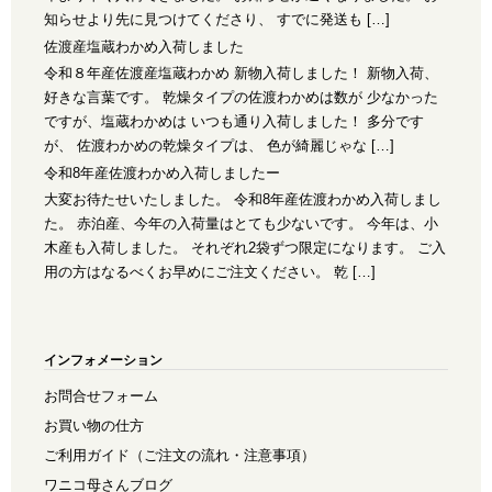
知らせより先に見つけてくださり、 すでに発送も […]
佐渡産塩蔵わかめ入荷しました
令和８年産佐渡産塩蔵わかめ 新物入荷しました！ 新物入荷、
好きな言葉です。 乾燥タイプの佐渡わかめは数が 少なかった
ですが、塩蔵わかめは いつも通り入荷しました！ 多分です
が、 佐渡わかめの乾燥タイプは、 色が綺麗じゃな […]
令和8年産佐渡わかめ入荷しましたー
大変お待たせいたしました。 令和8年産佐渡わかめ入荷しまし
た。 赤泊産、今年の入荷量はとても少ないです。 今年は、小
木産も入荷しました。 それぞれ2袋ずつ限定になります。 ご入
用の方はなるべくお早めにご注文ください。 乾 […]
インフォメーション
お問合せフォーム
お買い物の仕方
ご利用ガイド（ご注文の流れ・注意事項）
ワニコ母さんブログ