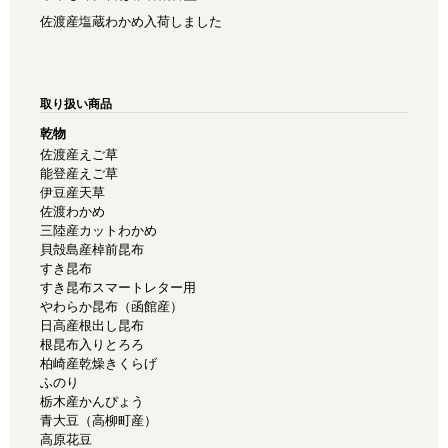
佐渡産塩蔵わかめ入荷しました
取り扱い商品
乾物
佐渡産えご草
能登産えご草
伊豆産天草
佐渡わかめ
三陸産カットわかめ
貝殻島産棹前昆布
すき昆布
すき昆布スマートレター用
やわらか昆布（函館産）
日高産根出し昆布
根昆布入りとろろ
柏崎産乾燥きくらげ
ふのり
栃木産かんぴょう
青大豆（高柳町産）
高原花豆