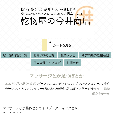
0
カートを見る
取り扱い商品一覧
お買い物の仕方
乾物レシピ
今井商店の乾物活動
ワニコ母さんブログ
お問合せ
マッサージとか足つぼとか
2022年1月27日
by タグ:
パーソナルコンディション
,
リフレクソロジー
,
リラク
ゼーション
,
リンパマッサージkarako
,
柏崎市
,
足つぼマッサージゆらら
— 乾物
屋の今井商店
マッサージとか整体とかカイロプラクティックとか、