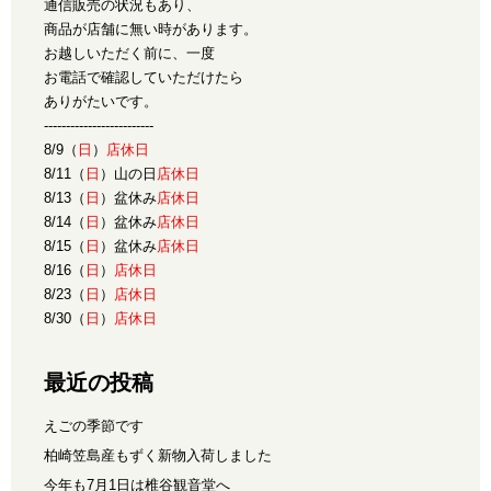
通信販売の状況もあり、
商品が店舗に無い時があります。
お越しいただく前に、一度
お電話で確認していただけたら
ありがたいです。
-------------------------
8/9（
日
）
店休日
8/11（
日
）山の日
店休日
8/13（
日
）盆休み
店休日
8/14（
日
）盆休み
店休日
8/15（
日
）盆休み
店休日
8/16（
日
）
店休日
8/23（
日
）
店休日
8/30（
日
）
店休日
最近の投稿
えごの季節です
柏崎笠島産もずく新物入荷しました
今年も7月1日は椎谷観音堂へ