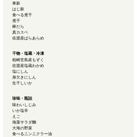
車麸
はじ麸
食べる煮干
煮干
棒だら
真カスベ
佐渡産ばらあらめ
干物・塩蔵・冷凍
柏崎笠島産もずく
佐渡産塩蔵わかめ
塩にしん
身欠きにしん
生干しいか
珍味・瓶詰
味わいしじみ
いか塩辛
えご
海藻サラダ麵
大海の野菜
食べるニンニクラー油