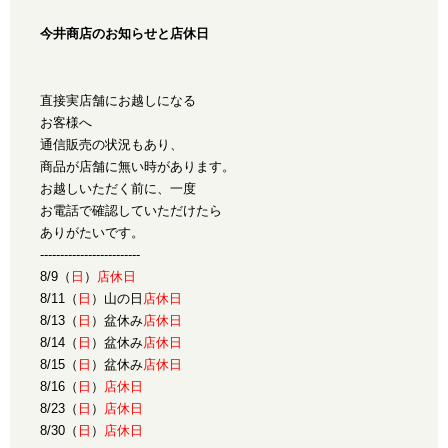
今井商店のお知らせと店休日
直接実店舗にお越しになる
お客様へ
通信販売の状況もあり、
商品が店舗に無い時があります。
お越しいただく前に、一度
お電話で確認していただけたら
ありがたいです。
-------------------------
8/9（
日
）
店休日
8/11（
日
）山の日
店休日
8/13（
日
）盆休み
店休日
8/14（
日
）盆休み
店休日
8/15（
日
）盆休み
店休日
8/16（
日
）
店休日
8/23（
日
）
店休日
8/30（
日
）
店休日