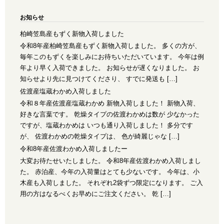
お知らせ
柏崎笠島産もずく新物入荷しました
令和8年産柏崎笠島産もずく新物入荷しました。 多くの方が、
毎年このもずくを楽しみにお待ちいただいています。 今年は例
年より早く入荷できました。 お知らせが遅くなりました。 お
知らせより先に見つけてくださり、 すでに発送も […]
佐渡産塩蔵わかめ入荷しました
令和８年産佐渡産塩蔵わかめ 新物入荷しました！ 新物入荷、
好きな言葉です。 乾燥タイプの佐渡わかめは数が 少なかった
ですが、塩蔵わかめは いつも通り入荷しました！ 多分です
が、 佐渡わかめの乾燥タイプは、 色が綺麗じゃな […]
令和8年産佐渡わかめ入荷しましたー
大変お待たせいたしました。 令和8年産佐渡わかめ入荷しまし
た。 赤泊産、今年の入荷量はとても少ないです。 今年は、小
木産も入荷しました。 それぞれ2袋ずつ限定になります。 ご入
用の方はなるべくお早めにご注文ください。 乾 […]