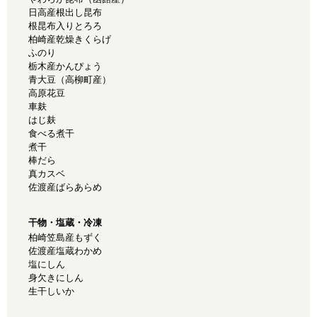
日高産根出し昆布
根昆布入りとろろ
柏崎産乾燥きくらげ
ふのり
栃木産かんぴょう
青大豆（高柳町産）
高原花豆
車麸
はじ麸
食べる煮干
煮干
棒だら
真カスベ
佐渡産ばらあらめ
干物・塩蔵・冷凍
柏崎笠島産もずく
佐渡産塩蔵わかめ
塩にしん
身欠きにしん
生干しいか