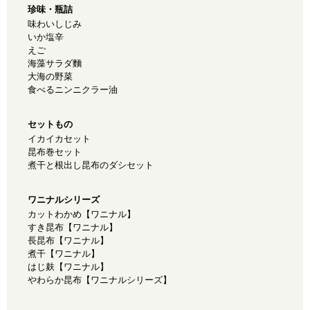
珍味・瓶詰
味わいしじみ
いか塩辛
えご
海藻サラダ麵
大海の野菜
食べるニンニクラー油
セットもの
イカイカセット
昆布巻セット
煮干と根出し昆布のダシセット
ワニナルシリーズ
カットわかめ【ワニナル】
すき昆布【ワニナル】
長昆布【ワニナル】
煮干【ワニナル】
はじ麸【ワニナル】
やわらか昆布【ワニナルシリーズ】