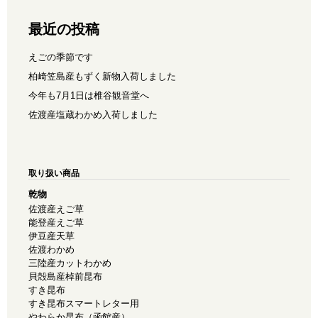
最近の投稿
えごの季節です
柏崎笠島産もずく新物入荷しました
今年も7月1日は椎谷観音堂へ
佐渡産塩蔵わかめ入荷しました
取り扱い商品
乾物
佐渡産えご草
能登産えご草
伊豆産天草
佐渡わかめ
三陸産カットわかめ
貝殻島産棹前昆布
すき昆布
すき昆布スマートレター用
やわらか昆布（函館産）