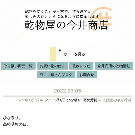
0
カートを見る
取り扱い商品一覧
お買い物の仕方
乾物レシピ
今井商店の乾物活動
ワニコ母さんブログ
お問合せ
2022.03.03
2022年3月3日
by タグ:
3月3日
,
ひな祭り
,
高校受験
— 乾物屋の今井商店
ひな祭り。
高校受験の日。