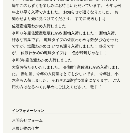
毎年このもずくを楽しみにお待ちいただいています。 今年は例
年より早く入荷できました。 お知らせが遅くなりました。 お
知らせより先に見つけてくださり、 すでに発送も […]
佐渡産塩蔵わかめ入荷しました
令和８年産佐渡産塩蔵わかめ 新物入荷しました！ 新物入荷、
好きな言葉です。 乾燥タイプの佐渡わかめは数が 少なかった
ですが、塩蔵わかめは いつも通り入荷しました！ 多分です
が、 佐渡わかめの乾燥タイプは、 色が綺麗じゃな […]
令和8年産佐渡わかめ入荷しましたー
大変お待たせいたしました。 令和8年産佐渡わかめ入荷しまし
た。 赤泊産、今年の入荷量はとても少ないです。 今年は、小
木産も入荷しました。 それぞれ2袋ずつ限定になります。 ご入
用の方はなるべくお早めにご注文ください。 乾 […]
インフォメーション
お問合せフォーム
お買い物の仕方