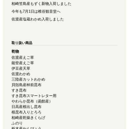
柏崎笠島産もずく新物入荷しました
今年も7月1日は椎谷観音堂へ
佐渡産塩蔵わかめ入荷しました
取り扱い商品
乾物
佐渡産えご草
能登産えご草
伊豆産天草
佐渡わかめ
三陸産カットわかめ
貝殻島産棹前昆布
すき昆布
すき昆布スマートレター用
やわらか昆布（函館産）
日高産根出し昆布
根昆布入りとろろ
柏崎産乾燥きくらげ
ふのり
栃木産かんぴょう