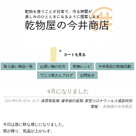
0
カートを見る
取り扱い商品一覧
お買い物の仕方
乾物レシピ
今井商店の乾物活動
ワニコ母さんブログ
お問合せ
9月になりました
2021年9月1日
by タグ:
体育祭延期
,
修学旅行延期
,
新型コロナウィルス感染特別
警報
— 乾物屋の今井商店
今日は急に秋な感じになりました。
雨が降り、気温が上がらず。