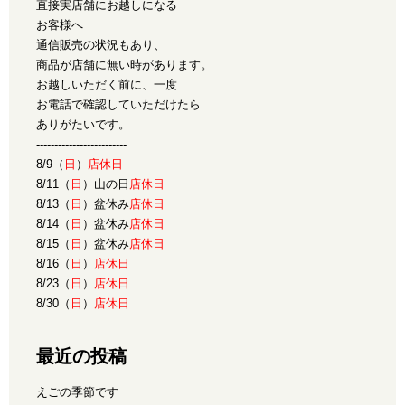
直接実店舗にお越しになる
お客様へ
通信販売の状況もあり、
商品が店舗に無い時があります。
お越しいただく前に、一度
お電話で確認していただけたら
ありがたいです。
-------------------------
8/9（
日
）
店休日
8/11（
日
）山の日
店休日
8/13（
日
）盆休み
店休日
8/14（
日
）盆休み
店休日
8/15（
日
）盆休み
店休日
8/16（
日
）
店休日
8/23（
日
）
店休日
8/30（
日
）
店休日
最近の投稿
えごの季節です