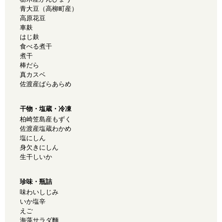
青大豆（高柳町産）
高原花豆
車麸
はじ麸
食べる煮干
煮干
棒だら
真カスベ
佐渡産ばらあらめ
干物・塩蔵・冷凍
柏崎笠島産もずく
佐渡産塩蔵わかめ
塩にしん
身欠きにしん
生干しいか
珍味・瓶詰
味わいしじみ
いか塩辛
えご
海藻サラダ麵