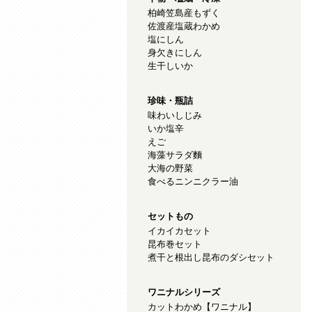
柏崎笠島産もずく
佐渡産塩蔵わかめ
塩にしん
身欠きにしん
生干しいか
珍味・瓶詰
味わいしじみ
いか塩辛
えご
海藻サラダ麵
大海の野菜
食べるニンニクラー油
セットもの
イカイカセット
昆布巻セット
煮干と根出し昆布のダシセット
ワニナルシリーズ
カットわかめ【ワニナル】