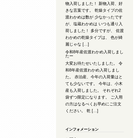
物入荷しました！ 新物入荷、好
きな言葉です。 乾燥タイプの佐
渡わかめは数が 少なかったです
が、塩蔵わかめは いつも通り入
荷しました！ 多分ですが、 佐渡
わかめの乾燥タイプは、 色が綺
麗じゃな […]
令和8年産佐渡わかめ入荷しまし
たー
大変お待たせいたしました。 令
和8年産佐渡わかめ入荷しまし
た。 赤泊産、今年の入荷量はと
ても少ないです。 今年は、小木
産も入荷しました。 それぞれ2
袋ずつ限定になります。 ご入用
の方はなるべくお早めにご注文
ください。 乾 […]
インフォメーション