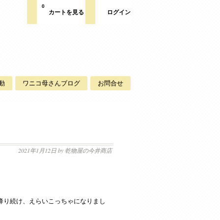
0
カートを見る
ログイン
動
ワニコ母さんブログ
お問合せ
2021年1月12日
by 乾物屋の今井商店
降り続け、えらいこっちゃになりまし