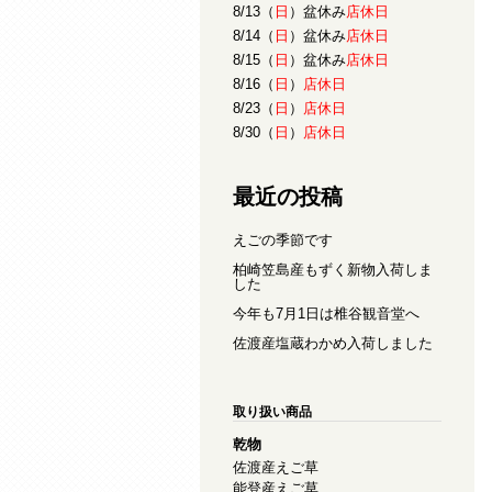
8/13（
日
）盆休み
店休日
8/14（
日
）盆休み
店休日
8/15（
日
）盆休み
店休日
8/16（
日
）
店休日
8/23（
日
）
店休日
8/30（
日
）
店休日
最近の投稿
えごの季節です
柏崎笠島産もずく新物入荷しま
した
今年も7月1日は椎谷観音堂へ
佐渡産塩蔵わかめ入荷しました
取り扱い商品
乾物
佐渡産えご草
能登産えご草