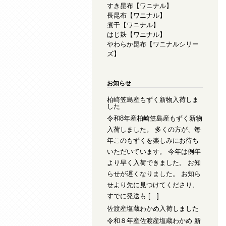
すき昆布【ワニナル】
長昆布【ワニナル】
煮干【ワニナル】
はじ麸【ワニナル】
やわらか昆布【ワニナルシリー
ズ】
お知らせ
柏崎笠島産もずく新物入荷しま
した
令和8年産柏崎笠島産もずく新物
入荷しました。 多くの方が、毎
年このもずくを楽しみにお待ち
いただいています。 今年は例年
より早く入荷できました。 お知
らせが遅くなりました。 お知ら
せより先に見つけてくださり、
すでに発送も […]
佐渡産塩蔵わかめ入荷しました
令和８年産佐渡産塩蔵わかめ 新