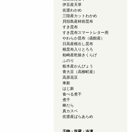
伊豆産天草
佐渡わかめ
三陸産カットわかめ
貝殻島産棹前昆布
すき昆布
すき昆布スマートレター用
やわらか昆布（函館産）
日高産根出し昆布
根昆布入りとろろ
柏崎産乾燥きくらげ
ふのり
栃木産かんぴょう
青大豆（高柳町産）
高原花豆
車麸
はじ麸
食べる煮干
煮干
棒だら
真カスベ
佐渡産ばらあらめ
干物・塩蔵・冷凍