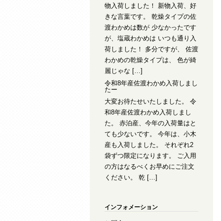
物入荷しました！ 新物入荷、好
きな言葉です。 乾燥タイプの佐
渡わかめは数が 少なかったです
が、塩蔵わかめは いつも通り入
荷しました！ 多分ですが、 佐渡
わかめの乾燥タイプは、 色が綺
麗じゃな […]
令和8年産佐渡わかめ入荷しまし
たー
大変お待たせいたしました。 令
和8年産佐渡わかめ入荷しまし
た。 赤泊産、今年の入荷量はと
ても少ないです。 今年は、小木
産も入荷しました。 それぞれ2
袋ずつ限定になります。 ご入用
の方はなるべくお早めにご注文
ください。 乾 […]
インフォメーション