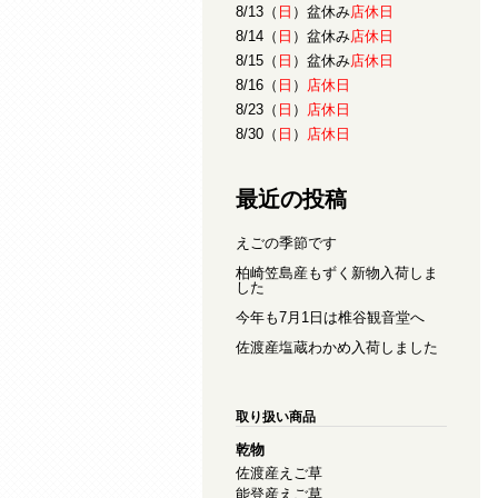
8/13（
日
）盆休み
店休日
8/14（
日
）盆休み
店休日
8/15（
日
）盆休み
店休日
8/16（
日
）
店休日
8/23（
日
）
店休日
8/30（
日
）
店休日
最近の投稿
えごの季節です
柏崎笠島産もずく新物入荷しま
した
今年も7月1日は椎谷観音堂へ
佐渡産塩蔵わかめ入荷しました
取り扱い商品
乾物
佐渡産えご草
能登産えご草