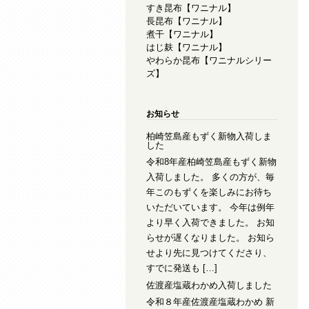
すき昆布【ワニナル】
長昆布【ワニナル】
煮干【ワニナル】
はじ麸【ワニナル】
やわらか昆布【ワニナルシリー
ズ】
お知らせ
柏崎笠島産もずく新物入荷しま
した
令和8年産柏崎笠島産もずく新物
入荷しました。 多くの方が、毎
年このもずくを楽しみにお待ち
いただいています。 今年は例年
より早く入荷できました。 お知
らせが遅くなりました。 お知ら
せより先に見つけてくださり、
すでに発送も […]
佐渡産塩蔵わかめ入荷しました
令和８年産佐渡産塩蔵わかめ 新