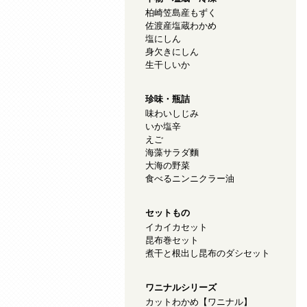
柏崎笠島産もずく
佐渡産塩蔵わかめ
塩にしん
身欠きにしん
生干しいか
珍味・瓶詰
味わいしじみ
いか塩辛
えご
海藻サラダ麵
大海の野菜
食べるニンニクラー油
セットもの
イカイカセット
昆布巻セット
煮干と根出し昆布のダシセット
ワニナルシリーズ
カットわかめ【ワニナル】