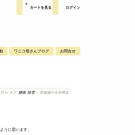
0
カートを見る
ログイン
動
ワニコ母さんブログ
お問合せ
4日
by タグ:
腰痛
,
除雪
— 乾物屋の今井商店
ように思います。