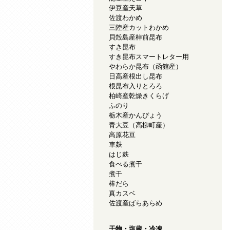
伊豆産天草
佐渡わかめ
三陸産カットわかめ
貝殻島産棹前昆布
すき昆布
すき昆布スマートレター用
やわらか昆布（函館産）
日高産根出し昆布
根昆布入りとろろ
柏崎産乾燥きくらげ
ふのり
栃木産かんぴょう
青大豆（高柳町産）
高原花豆
車麸
はじ麸
食べる煮干
煮干
棒だら
真カスベ
佐渡産ばらあらめ
干物・塩蔵・冷凍