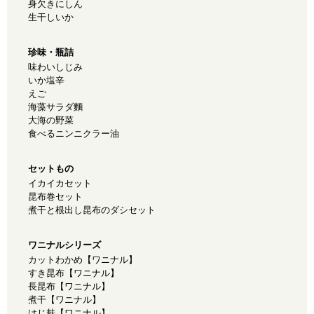
身欠きにしん
生干しいか
珍味・瓶詰
味わいしじみ
いか塩辛
えご
海藻サラダ麵
大海の野菜
食べるニンニクラー油
セットもの
イカイカセット
昆布巻セット
煮干と根出し昆布のダシセット
ワニナルシリーズ
カットわかめ【ワニナル】
すき昆布【ワニナル】
長昆布【ワニナル】
煮干【ワニナル】
はじ麸【ワニナル】