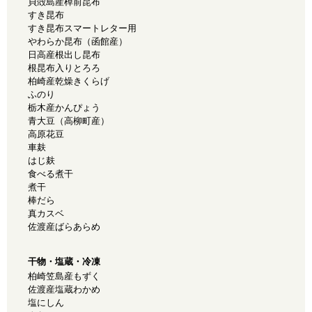
貝殻島産棹前昆布
すき昆布
すき昆布スマートレター用
やわらか昆布（函館産）
日高産根出し昆布
根昆布入りとろろ
柏崎産乾燥きくらげ
ふのり
栃木産かんぴょう
青大豆（高柳町産）
高原花豆
車麸
はじ麸
食べる煮干
煮干
棒だら
真カスベ
佐渡産ばらあらめ
干物・塩蔵・冷凍
柏崎笠島産もずく
佐渡産塩蔵わかめ
塩にしん