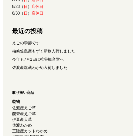
8/23（
日
）
店休日
8/30（
日
）
店休日
最近の投稿
えごの季節です
柏崎笠島産もずく新物入荷しました
今年も7月1日は椎谷観音堂へ
佐渡産塩蔵わかめ入荷しました
取り扱い商品
乾物
佐渡産えご草
能登産えご草
伊豆産天草
佐渡わかめ
三陸産カットわかめ