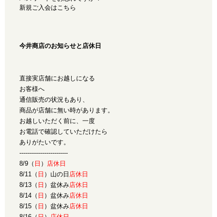
新規ご入会はこちら
今井商店のお知らせと店休日
直接実店舗にお越しになる
お客様へ
通信販売の状況もあり、
商品が店舗に無い時があります。
お越しいただく前に、一度
お電話で確認していただけたら
ありがたいです。
-------------------------
8/9（
日
）
店休日
8/11（
日
）山の日
店休日
8/13（
日
）盆休み
店休日
8/14（
日
）盆休み
店休日
8/15（
日
）盆休み
店休日
8/16（
日
）
店休日