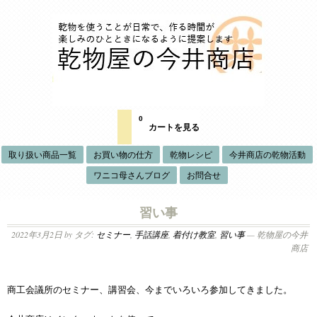
0
カートを見る
取り扱い商品一覧
お買い物の仕方
乾物レシピ
今井商店の乾物活動
ワニコ母さんブログ
お問合せ
習い事
2022年3月2日
by タグ:
セミナー
,
手話講座
,
着付け教室
,
習い事
— 乾物屋の今井
商店
商工会議所のセミナー、講習会、今までいろいろ参加してきました。