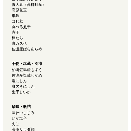
青大豆（高柳町産）
高原花豆
車麸
はじ麸
食べる煮干
煮干
棒だら
真カスベ
佐渡産ばらあらめ
干物・塩蔵・冷凍
柏崎笠島産もずく
佐渡産塩蔵わかめ
塩にしん
身欠きにしん
生干しいか
珍味・瓶詰
味わいしじみ
いか塩辛
えご
海藻サラダ麵