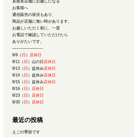
直接実店舗にお越しになる
お客様へ
通信販売の状況もあり、
商品が店舗に無い時があります。
お越しいただく前に、一度
お電話で確認していただけたら
ありがたいです。
-------------------------
8/9（
日
）
店休日
8/11（
日
）山の日
店休日
8/13（
日
）盆休み
店休日
8/14（
日
）盆休み
店休日
8/15（
日
）盆休み
店休日
8/16（
日
）
店休日
8/23（
日
）
店休日
8/30（
日
）
店休日
最近の投稿
えごの季節です