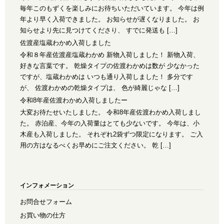
毎年このもずくを楽しみにお待ちいただいています。 今年は例
年より早く入荷できました。 お知らせが遅くなりました。 お
知らせより先に見つけてくださり、 すでに発送も […]
佐渡産塩蔵わかめ入荷しました
令和８年産佐渡産塩蔵わかめ 新物入荷しました！ 新物入荷、
好きな言葉です。 乾燥タイプの佐渡わかめは数が 少なかった
ですが、塩蔵わかめは いつも通り入荷しました！ 多分です
が、 佐渡わかめの乾燥タイプは、 色が綺麗じゃな […]
令和8年産佐渡わかめ入荷しましたー
大変お待たせいたしました。 令和8年産佐渡わかめ入荷しまし
た。 赤泊産、今年の入荷量はとても少ないです。 今年は、小
木産も入荷しました。 それぞれ2袋ずつ限定になります。 ご入
用の方はなるべくお早めにご注文ください。 乾 […]
インフォメーション
お問合せフォーム
お買い物の仕方