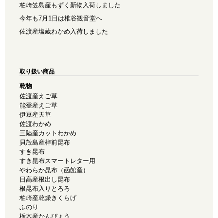
柏崎笠島産もずく新物入荷しました
今年も7月1日は椎谷観音堂へ
佐渡産塩蔵わかめ入荷しました
取り扱い商品
乾物
佐渡産えご草
能登産えご草
伊豆産天草
佐渡わかめ
三陸産カットわかめ
貝殻島産棹前昆布
すき昆布
すき昆布スマートレター用
やわらか昆布（函館産）
日高産根出し昆布
根昆布入りとろろ
柏崎産乾燥きくらげ
ふのり
栃木産かんぴょう