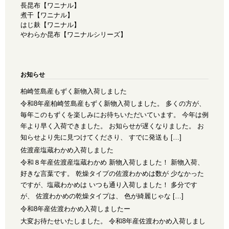
長昆布【ワニナル】
煮干【ワニナル】
はじ麸【ワニナル】
やわらか昆布【ワニナルシリーズ】
お知らせ
柏崎笠島産もずく新物入荷しました
令和8年産柏崎笠島産もずく新物入荷しました。 多くの方が、
毎年このもずくを楽しみにお待ちいただいています。 今年は例
年より早く入荷できました。 お知らせが遅くなりました。 お
知らせより先に見つけてくださり、 すでに発送も […]
佐渡産塩蔵わかめ入荷しました
令和８年産佐渡産塩蔵わかめ 新物入荷しました！ 新物入荷、
好きな言葉です。 乾燥タイプの佐渡わかめは数が 少なかった
ですが、塩蔵わかめは いつも通り入荷しました！ 多分です
が、 佐渡わかめの乾燥タイプは、 色が綺麗じゃな […]
令和8年産佐渡わかめ入荷しましたー
大変お待たせいたしました。 令和8年産佐渡わかめ入荷しまし