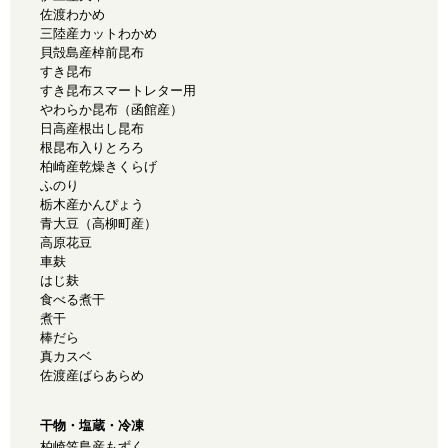
佐渡わかめ
三陸産カットわかめ
貝殻島産棹前昆布
すき昆布
すき昆布スマートレター用
やわらか昆布（函館産）
日高産根出し昆布
根昆布入りとろろ
柏崎産乾燥きくらげ
ふのり
栃木産かんぴょう
青大豆（高柳町産）
高原花豆
車麸
はじ麸
食べる煮干
煮干
棒だら
真カスベ
佐渡産ばらあらめ
干物・塩蔵・冷凍
柏崎笠島産もずく