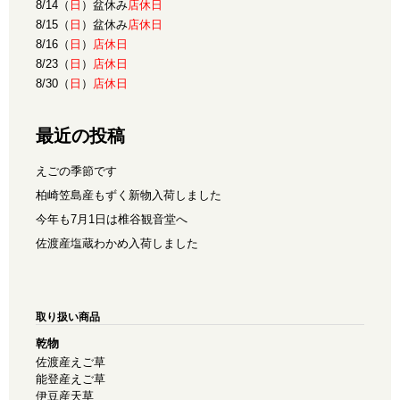
8/14（
日
）盆休み
店休日
8/15（
日
）盆休み
店休日
8/16（
日
）
店休日
8/23（
日
）
店休日
8/30（
日
）
店休日
最近の投稿
えごの季節です
柏崎笠島産もずく新物入荷しました
今年も7月1日は椎谷観音堂へ
佐渡産塩蔵わかめ入荷しました
取り扱い商品
乾物
佐渡産えご草
能登産えご草
伊豆産天草