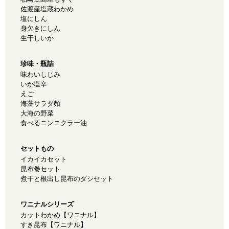
佐渡産塩蔵わかめ
塩にしん
身欠きにしん
生干しいか
珍味・瓶詰
味わいしじみ
いか塩辛
えご
海藻サラダ麵
大海の野菜
食べるニンニクラー油
セットもの
イカイカセット
昆布巻セット
煮干と根出し昆布のダシセット
ワニナルシリーズ
カットわかめ【ワニナル】
すき昆布【ワニナル】